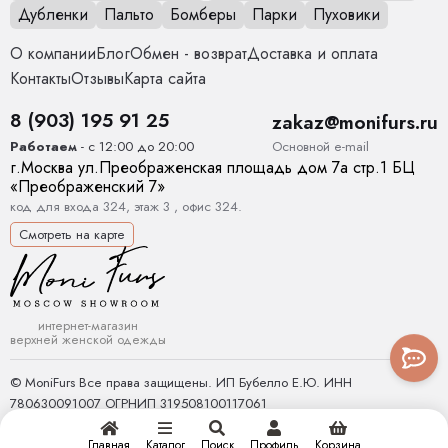
Дубленки
Пальто
Бомберы
Парки
Пуховики
О компании
Блог
Обмен - возврат
Доставка и оплата
Контакты
Отзывы
Карта сайта
8 (903) 195 91 25
zakaz@monifurs.ru
Основной е-mail
Работаем
- с 12:00 до 20:00
г.
Москва
ул.
Преображенская площадь дом 7а стр.1
БЦ
«Преображенский 7»
код для входа 324, этаж 3 , офис 324.
Смотреть на карте
интернет-магазин
верхней женской одежды
© MoniFurs Все права защищены. ИП Бубелло Е.Ю. ИНН
780630091007 ОГРНИП 319508100117061
Главная
Каталог
Поиск
Профиль
Корзина