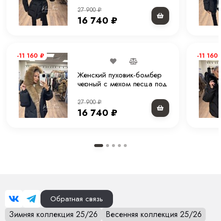
75 см
Премиальное исполнение Moni Furs
27 900
₽
16 740
₽
-11 160
₽
-11 160
Женский пуховик-бомбер
черный с мехом песца под
соболь и капюшоном 65
см
27 900
₽
16 740
₽
Обратная связь
Зимняя коллекция 25/26
Весенняя коллекция 25/26