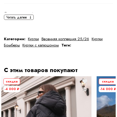
Основная информация
Читать далее
черный
серый
Ткань
Полиэстер
Категории:
Куртки
Весенняя коллекция 25/26
Куртки
Бомберы
Куртки с капюшоном
Теги:
Состав ткани
100 % полиэстер
тип ткани
Искусственные
С этим товаров покупают
Дополнительная информация
скидка
скидка
Размер
M
-4 000
₽
-14 000
₽
Размер на модели
44
Длина
80 см