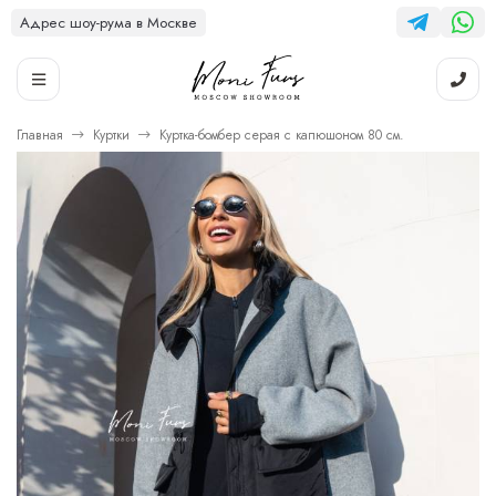
Адрес шоу-рума в Москве
Главная
Куртки
Куртка-бомбер серая с капюшоном 80 см.