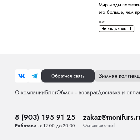
Мир моды постепен
это больше, чем пр
Как подо
Читать далее
Определите сво
нейтральных цв
оттенках розов
Играйте с форм
джинсами, а та
также высокими
Зимняя коллекц
Обратная связь
Обратите внима
акцент. Наприм
О компании
Блог
Обмен - возврат
Доставка и опла
Выбирайте прав
карамельный от
И помните: шубка 
8 (903) 195 91 25
zakaz@monifurs.r
образе!
Основной е-mail
Работаем
- с 12:00 до 20:00
Для како