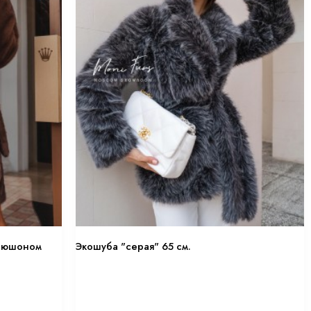
апюшоном
Экошуба "серая" 65 см.