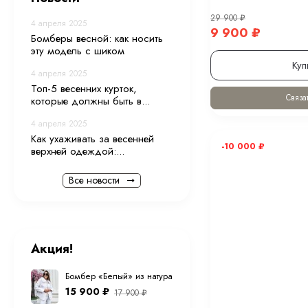
29 900
₽
4 апреля 2025
9 900
₽
Бомберы весной: как носить
эту модель с шиком
Куп
4 апреля 2025
Топ-5 весенних курток,
Связат
которые должны быть в...
4 апреля 2025
Как ухаживать за весенней
-10 000
₽
верхней одеждой:...
Все новости
Акция!
Бомбер «Белый» из натуральной овечьей шерсти
15 900
₽
17 900
₽