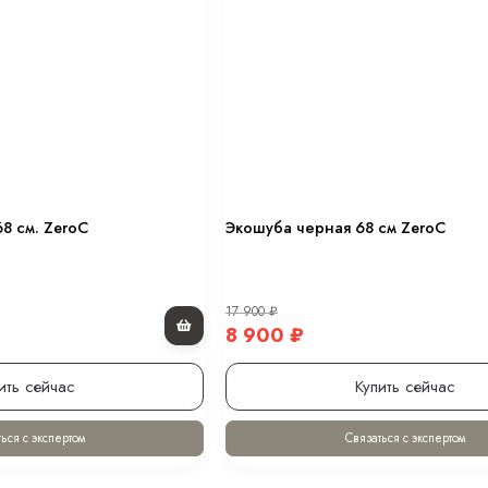
0 см.
 оттенке “хакки” 80 см.
в оттенке “черный” 80 см.
8 см. ZeroC
Экошуба черная 68 см ZeroC
ном 70 см.
17 900
₽
.
8 900
₽
ить сейчас
Купить сейчас
ься с экспертом
Связаться с экспертом