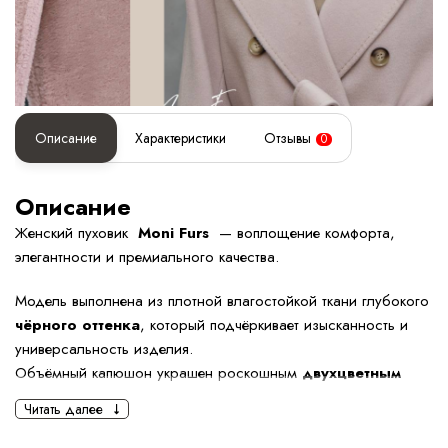
Описание
Характеристики
Отзывы
0
Описание
Женский пуховик
Moni Furs
— воплощение комфорта,
элегантности и премиального качества.
Модель выполнена из плотной влагостойкой ткани глубокого
чёрного оттенка
, который подчёркивает изысканность и
универсальность изделия.
Объёмный капюшон украшен роскошным
двухцветным
мехом лисы
, создающим выразительный контраст и
Читать далее
эффектный акцент в зимнем образе.