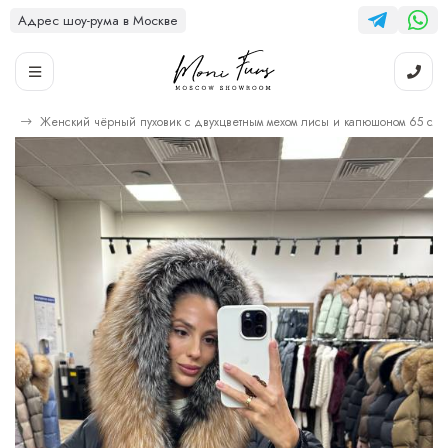
Адрес шоу-рума в Москве
хом
Женский чёрный пуховик с двухцветным мехом лисы и капюшоном 65 см