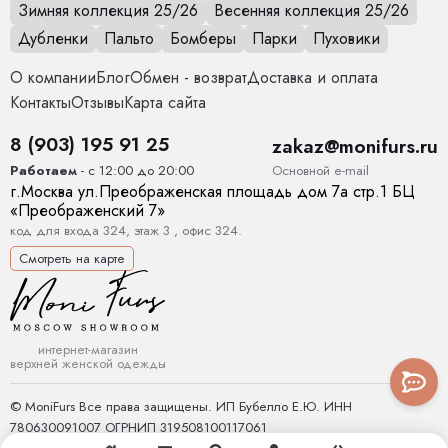
Зимняя коллекция 25/26
Весенняя коллекция 25/26
Дубленки
Пальто
Бомберы
Парки
Пуховики
О компании
Блог
Обмен - возврат
Доставка и оплата
Контакты
Отзывы
Карта сайта
8 (903) 195 91 25
zakaz@monifurs.ru
Основной е-mail
Работаем
- с 12:00 до 20:00
г.
Москва
ул.
Преображенская площадь дом 7а стр.1
БЦ
«Преображенский 7»
код для входа 324, этаж 3 , офис 324.
Смотреть на карте
интернет-магазин
верхней женской одежды
© MoniFurs Все права защищены. ИП Бубелло Е.Ю. ИНН
780630091007 ОГРНИП 319508100117061