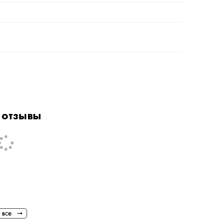
 отзывы
эстер, 20% смесовая шерсть.
huba-iskusstvennaya-1833271683/?
1x95zTwZDWz1TqYQq4Ps0n10X9TQOAzozfqr40X8&hs=1
 все