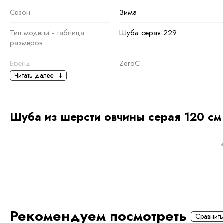
Сезон
Зима
Тип модели - таблица
Шуба серая 229
размеров
Бренд
ZeroC
Читать далее
Основная информация
черный
Светло-серый
,
серый
Шуба из шерсти овчины серая 120 см
Ткань
Шерсть, Полиэстер
Состав ткани
50% шерсть овчины, 30% поли
тип ткани
Натуральная и искуственная
Ссылка на ozon
https://www.ozon.ru/product/s
_bctx=CAQQl6eOAQ&at=83tB
Рекомендуем посмотреть
Дополнительная
Сравнить