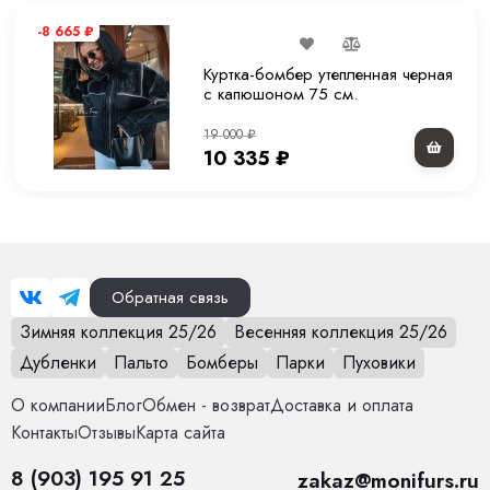
-8 665
₽
Комплектация
Куртка
Куртка-бомбер утепленная черная
Покрой
Прямой
с капюшоном 75 см.
19 000
₽
Вес
1.2 кг
10 335
₽
Уход за вещами
Химчистка или деликатная стирка при 30 С
Обратная связь
Зимняя коллекция 25/26
Весенняя коллекция 25/26
Дубленки
Пальто
Бомберы
Парки
Пуховики
О компании
Блог
Обмен - возврат
Доставка и оплата
Контакты
Отзывы
Карта сайта
8 (903) 195 91 25
zakaz@monifurs.ru