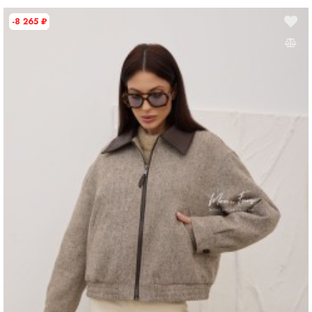
Дополнительная информация
-8 265
₽
Размер
M
Размер на модели
44
Длина
75 см
Рост модели на фото
174 см
Параметры модели на фото (ОГ-ОТ-ОБ)
94 × 60 × 91 см
Утеплитель
100% синтепон
Материал подкладки
100% полиэстер
Страна производства
Китай
Вид застежки
Молния