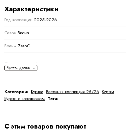
Характеристики
Год коллекции
2025-2026
Сезон
Весна
Бренд
ZeroC
Основная информация
Читать далее
черный
Светло-коричневый
Ткань
Полиэстер
Категории:
Куртки
Весенняя коллекция 25/26
Куртки
Куртки с капюшоном
Теги:
Состав ткани
100 % полиэстер
тип ткани
Искусственные
С этим товаров покупают