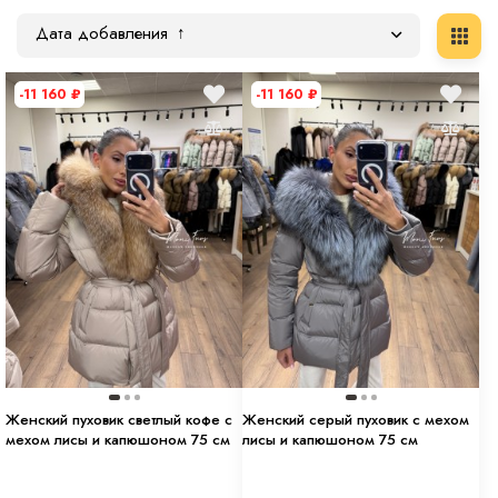
Дата добавления
-11 160
₽
-11 160
₽
Женский пуховик светлый кофе с
Женский серый пуховик с мехом
мехом лисы и капюшоном 75 см
лисы и капюшоном 75 см