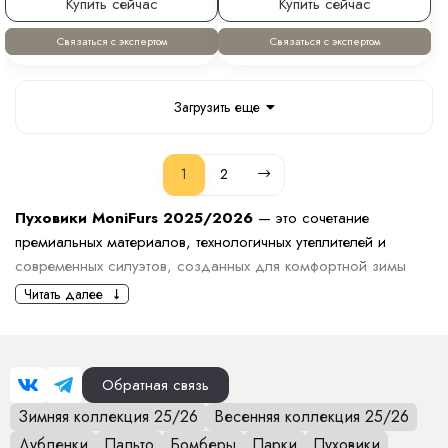
Купить сейчас
Купить сейчас
Связаться с экспертом
Связаться с экспертом
Загрузить еще
1
2
Пуховики MoniFurs 2025/2026
— это сочетание
премиальных материалов, технологичных утеплителей и
современных силуэтов, созданных для комфортной зимы
при температурах до –25/–30°C. Мы обновили коллекцию,
Читать далее
уделив особое внимание лёгкости изделий, качеству тканей,
наполнителю и посадке, чтобы каждая модель сочетала
тепло, эстетику и функциональность.
Обратная связь
В линейку вошли удлинённые пуховики, трендовые оверсайз-
Зимняя коллекция 25/26
Весенняя коллекция 25/26
модели, классические приталенные силуэты, пуховики с
поясом, объёмными воротниками, простёжкой и гладкой
Дубленки
Пальто
Бомберы
Парки
Пуховики