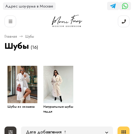
Адрес шоу-рума в Москве
Главная
Шубы
Шубы
(16)
Шубы из экомеха
Натуральные шубы
тедди
Дата добавления