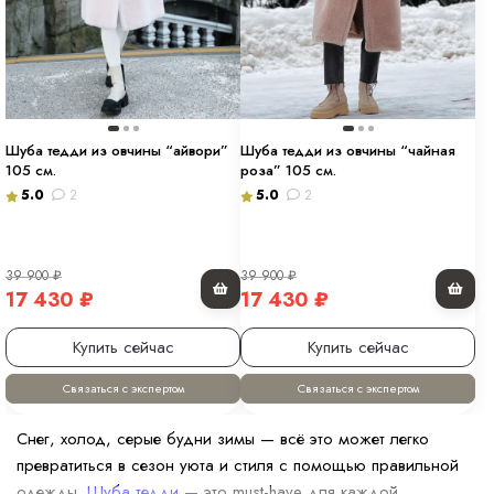
Шуба тедди из овчины “айвори”
Шуба тедди из овчины “чайная
105 см.
роза” 105 см.
5.0
2
5.0
2
39 900
₽
39 900
₽
17 430
₽
17 430
₽
Купить сейчас
Купить сейчас
Связаться с экспертом
Связаться с экспертом
Снег, холод, серые будни зимы — всё это может легко
превратиться в сезон уюта и стиля с помощью правильной
одежды.
Шуба тедди
— это must-have для каждой