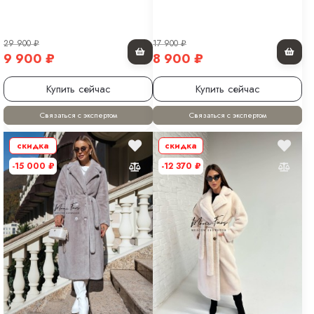
29 900
₽
17 900
₽
9 900
₽
8 900
₽
Купить сейчас
Купить сейчас
Связаться с экспертом
Связаться с экспертом
скидка
скидка
-15 000
₽
-12 370
₽