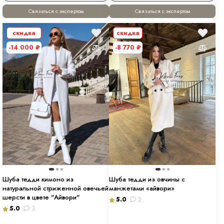
Связаться с экспертом
Связаться с экспертом
скидка
скидка
-14 000
₽
-8 770
₽
Шуба тедди кимоно из
Шуба тедди из овчины с
натуральной стриженной овечьей
манжетами «айвори»
шерсти в цвете "Айвори"
5.0
2
5.0
3