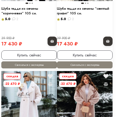
Шуба тедди из овчины
Шуба тедди из овчины “светлый
“коричневая” 105 см.
графит” 105 см.
5.0
2
5.0
2
39 900
₽
39 900
₽
17 430
₽
17 430
₽
Купить сейчас
Купить сейчас
Связаться с экспертом
Связаться с экспертом
скидка
скидка
-22 470
₽
-22 470
₽