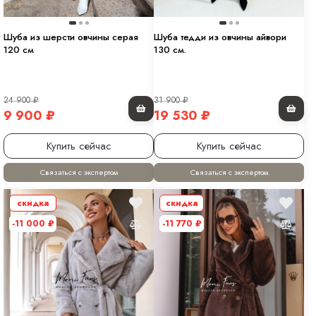
Шуба из шерсти овчины серая
Шуба тедди из овчины айвори
120 см
130 см.
24 900
₽
31 900
₽
9 900
₽
19 530
₽
Купить сейчас
Купить сейчас
Связаться с экспертом
Связаться с экспертом
скидка
скидка
-11 000
₽
-11 770
₽