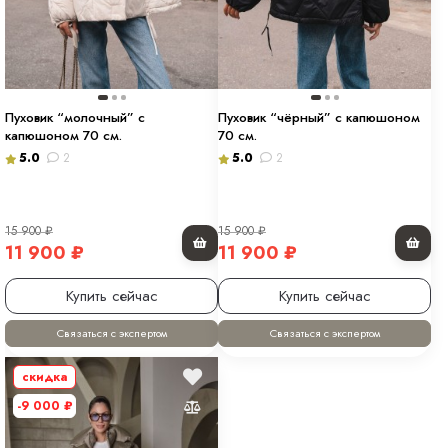
Пуховик “молочный” с
Пуховик “чёрный” с капюшоном
капюшоном 70 см.
70 см.
5.0
2
5.0
2
15 900
₽
15 900
₽
11 900
₽
11 900
₽
Купить сейчас
Купить сейчас
Связаться с экспертом
Связаться с экспертом
скидка
-9 000
₽