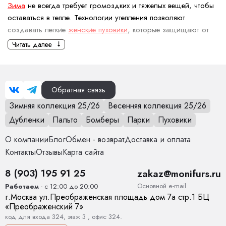
Зима
не всегда требует громоздких и тяжелых вещей, чтобы
оставаться в тепле. Технологии утепления позволяют
создавать легкие
женские пуховики
, которые защищают от
холода и дарят ощущение легкости и свободы. Хотите
Читать далее
выглядеть стильно и при этом не ощущать на себе лишний
вес зимней одежды? Наш пуховик станет идеальным
решением.
Обратная связь
Что это - тонкий легкий женский
Зимняя коллекция 25/26
Весенняя коллекция 25/26
пуховик?
Дубленки
Пальто
Бомберы
Парки
Пуховики
Это
зимняя верхняя одежда
, которая отличается
минимальным весом и компактностью, при этом сохраняет
О компании
Блог
Обмен - возврат
Доставка и оплата
отличные теплоизоляционные свойства. Они подходят для
Контакты
Отзывы
Карта сайта
осени, поздней весны и умеренно холодных зим, когда
8 (903) 195 91 25
нужно утепление, но без лишнего объема и громоздкости.
zakaz@monifurs.ru
Из каких материал могут быть
Основной е-mail
Работаем
- с 12:00 до 20:00
г.
Москва
ул.
Преображенская площадь дом 7а стр.1
БЦ
сделаны женские легкие, но
«Преображенский 7»
теплые пуховики?
код для входа 324, этаж 3 , офис 324.