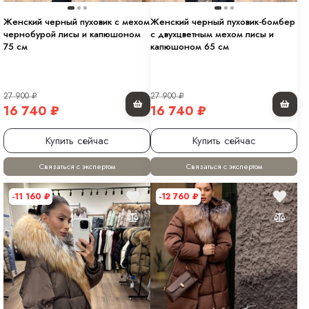
Женский черный пуховик с мехом
Женский черный пуховик-бомбер
чернобурой лисы и капюшоном
с двухцветным мехом лисы и
75 см
капюшоном 65 см
27 900
₽
27 900
₽
16 740
₽
16 740
₽
Купить сейчас
Купить сейчас
Связаться с экспертом
Связаться с экспертом
-11 160
₽
-12 760
₽