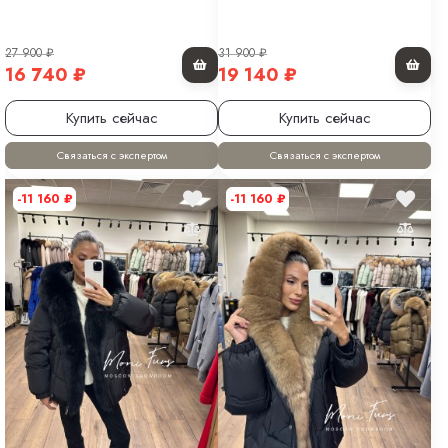
27 900
₽
31 900
₽
16 740
₽
19 140
₽
Купить сейчас
Купить сейчас
Связаться с экспертом
Связаться с экспертом
-11 160
₽
-11 160
₽