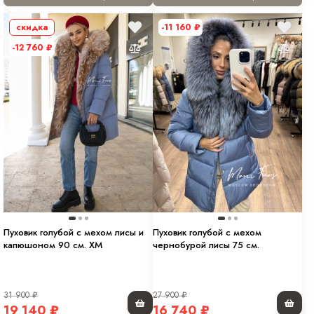
скидка
-11 160
₽
-12 760
₽
Пуховик голубой с мехом лисы и
Пуховик голубой с мехом
капюшоном 90 см. ХМ
чернобурой лисы 75 см.
31 900
₽
27 900
₽
19 140
₽
16 740
₽