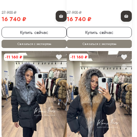
27 900
₽
27 900
₽
16 740
₽
16 740
₽
Купить сейчас
Купить сейчас
Связаться с экспертом
Связаться с экспертом
-11 160
₽
-11 160
₽