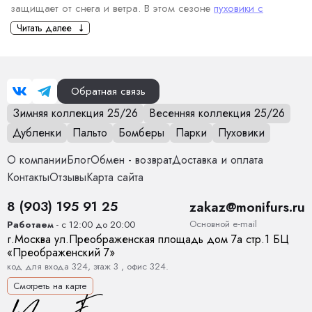
защищает от снега и ветра. В этом сезоне
пуховики с
капюшоном для женщин
завоевали популярность благодаря
Читать далее
сочетанию комфорта и моды.
Какие женские пуховики сейчас
считаются стильными?
Обратная связь
Удлиненные пуховики. Удлиненные модели пуховиков,
Зимняя коллекция 25/26
Весенняя коллекция 25/26
которые достигают середины бедра или даже колен,
Дубленки
Пальто
Бомберы
Парки
Пуховики
снова в моде. Такие пуховики создают элегантный силуэт
и лучше защищают от холода.
О компании
Блог
Обмен - возврат
Доставка и оплата
Пуховики с поясом. Модные пуховики с поясом стали
Контакты
Отзывы
Карта сайта
настоящим трендом. Такой элемент одежды помогает
8 (903) 195 91 25
создать стройный силуэт. Пуховик с поясом выглядит
zakaz@monifurs.ru
одновременно и женственно, и удобно.
Основной е-mail
Работаем
- с 12:00 до 20:00
Минималистичные и лаконичные модели. Если раньше в
г.
Москва
ул.
Преображенская площадь дом 7а стр.1
БЦ
«Преображенский 7»
моде были модели с большими украшениями,
код для входа 324, этаж 3 , офис 324.
объемными деталями, то сейчас в тренде пуховики с
Смотреть на карте
лаконичным дизайном. Простые линии, нейтральные
цвета (черный, серый, бежевый) и минимальное