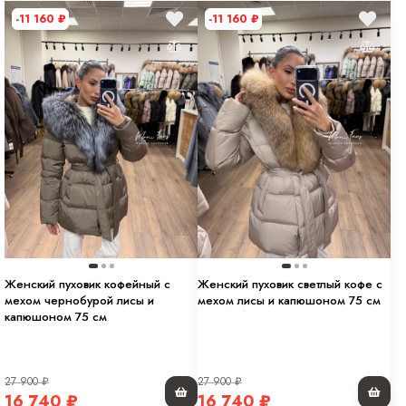
-11 160
₽
-11 160
₽
Женский пуховик кофейный с
Женский пуховик светлый кофе с
мехом чернобурой лисы и
мехом лисы и капюшоном 75 см
капюшоном 75 см
27 900
₽
27 900
₽
16 740
₽
16 740
₽