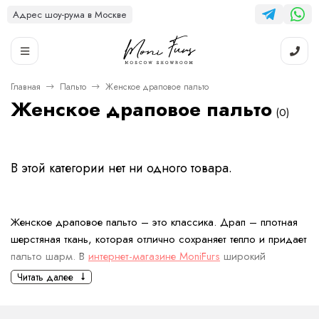
Адрес шоу-рума в Москве
Главная
Пальто
Женское драповое пальто
Женское драповое пальто
(0)
В этой категории нет ни одного товара.
Женское драповое пальто – это классика. Драп – плотная
шерстяная ткань, которая отлично сохраняет тепло и придает
пальто шарм. В
интернет-магазине MoniFurs
широкий
ассортимент моделей. Они удовлетворят любой вкус.
Читать далее
Преимущества драпового пальто
для женщин: