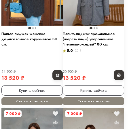
Пальто пиджак женское
Пальто-пиджак премиальное
демисезонное коричневое 80
(шерсть ламы) укороченное
см.
"пепельно-серый" 80 см.
5.0
3
24 900
₽
20 900
₽
13 520
₽
13 520
₽
Купить сейчас
Купить сейчас
Связаться с экспертом
Связаться с экспертом
-7 000
₽
-7 000
₽