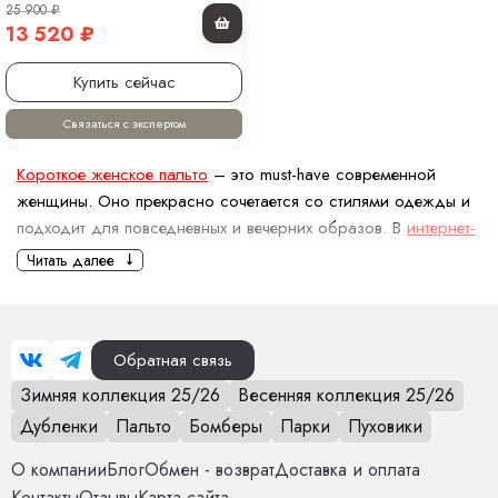
25 900
₽
13 520
₽
Купить сейчас
Связаться с экспертом
Короткое женское пальто
– это must-have современной
женщины. Оно прекрасно сочетается со стилями одежды и
подходит для повседневных и вечерних образов. В
интернет-
магазине MoniFurs
широкий ассортимент моделей, которые
Читать далее
удовлетворят любой вкус.
За что любят женское пальто-
пиджак?
Обратная связь
Оно сочетает черты классического пиджака и пальто, что
Зимняя коллекция 25/26
Весенняя коллекция 25/26
делает его подходящим для различных мероприятий —
Дубленки
Пальто
Бомберы
Парки
Пуховики
от деловых встреч до прогулок.
Оно сочетается как с повседневной одеждой, так и с
О компании
Блог
Обмен - возврат
Доставка и оплата
более формальными нарядами. Его легко комбинировать
Контакты
Отзывы
Карта сайта