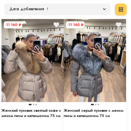
Дата добавления
-11 160
₽
-11 160
₽
Женский пуховик светлый кофе с
Женский серый пуховик с мехом
мехом лисы и капюшоном 75 см
лисы и капюшоном 75 см