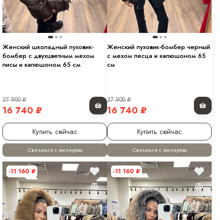
Женский школадный пуховик-
Женский пуховик-бомбер черный
бомбер с двухцветным мехом
с мехом песца и капюшоном 65
лисы и капюшоном 65 см
см
27 900
₽
27 900
₽
16 740
₽
16 740
₽
Купить сейчас
Купить сейчас
Связаться с экспертом
Связаться с экспертом
-11 160
₽
-11 160
₽