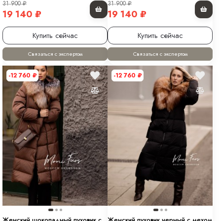
31 900
₽
31 900
₽
19 140
₽
19 140
₽
Купить сейчас
Купить сейчас
Связаться с экспертом
Связаться с экспертом
-12 760
₽
-12 760
₽
Женский шоколадный пуховик с
Женский пуховик черный с мехом