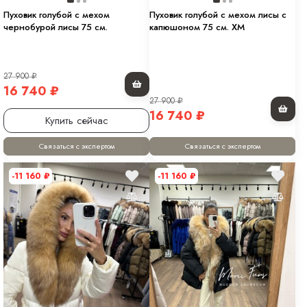
Пуховик голубой с мехом
Пуховик голубой с мехом лисы с
чернобурой лисы 75 см.
капюшоном 75 см. XM
27 900
₽
16 740
₽
27 900
₽
16 740
₽
Купить сейчас
Связаться с экспертом
Связаться с экспертом
-11 160
₽
-11 160
₽