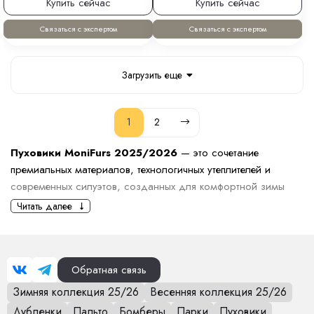
Купить сейчас
Купить сейчас
Связаться с экспертом
Связаться с экспертом
Загрузить еще
1
2
Пуховики MoniFurs 2025/2026
— это сочетание
премиальных материалов, технологичных утеплителей и
современных силуэтов, созданных для комфортной зимы
при температурах до –25/–30°C. Мы обновили коллекцию,
Читать далее
уделив особое внимание лёгкости изделий, качеству тканей,
наполнителю и посадке, чтобы каждая модель сочетала
тепло, эстетику и функциональность.
Обратная связь
В линейку вошли удлинённые пуховики, трендовые оверсайз-
Зимняя коллекция 25/26
Весенняя коллекция 25/26
модели, классические приталенные силуэты, пуховики с
поясом, объёмными воротниками, простёжкой и гладкой
Дубленки
Пальто
Бомберы
Парки
Пуховики