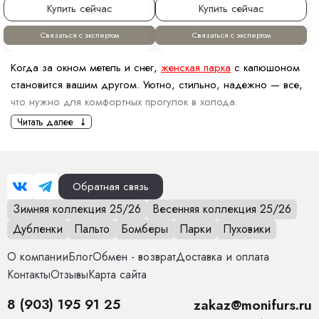
Купить сейчас
Купить сейчас
Связаться с экспертом
Связаться с экспертом
Когда за окном метель и снег,
женская парка
с капюшоном
становится вашим другом. Уютно, стильно, надежно — все,
что нужно для комфортных прогулок в холода.
Почему выбирают зимнюю
Читать далее
женскую парку с капюшоном?
Капюшон — дополнительная защита для головы, которая
помогает сохранять тепло, а также защищает от ветра и
Обратная связь
снега.
Зимняя коллекция 25/26
Весенняя коллекция 25/26
Теплоизоляция — зимняя парка обычно имеет
утепленную
Дубленки
Пальто
Бомберы
Парки
Пуховики
подкладку
. Это позволяет сохранять тепло даже при
низких температурах.
О компании
Блог
Обмен - возврат
Доставка и оплата
Водоотталкивающие, а также ветрозащитные материалы.
Контакты
Отзывы
Карта сайта
Парка защищает от внешних факторов: дождь и сильный
8 (903) 195 91 25
ветер.
zakaz@monifurs.ru