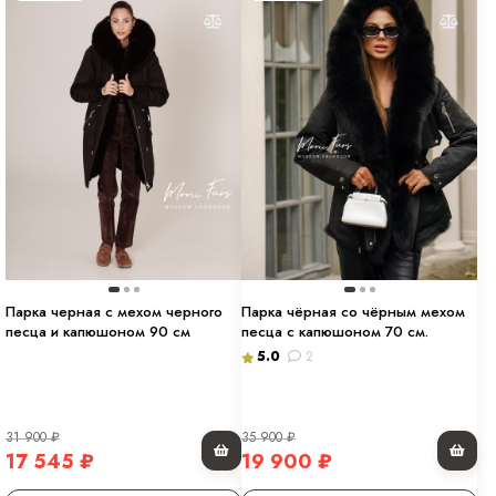
Парка черная с мехом черного
Парка чёрная со чёрным мехом
песца и капюшоном 90 см
песца с капюшоном 70 см.
5.0
2
31 900
₽
35 900
₽
17 545
₽
19 900
₽