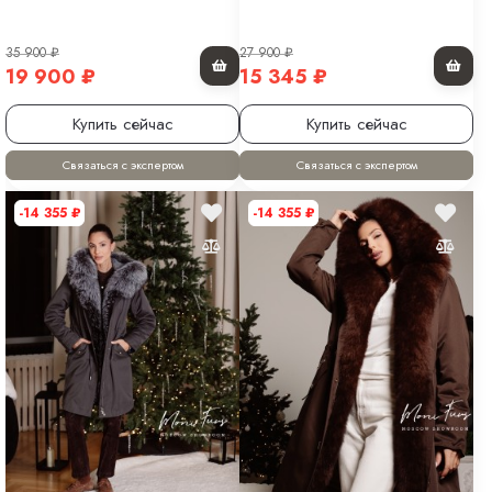
35 900
₽
27 900
₽
19 900
₽
15 345
₽
Купить сейчас
Купить сейчас
Связаться с экспертом
Связаться с экспертом
-14 355
₽
-14 355
₽