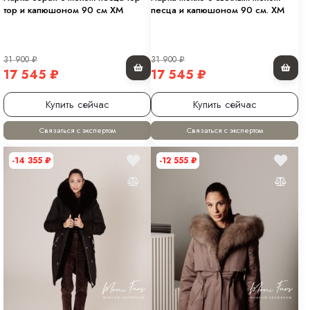
тор и капюшоном 90 см ХМ
песца и капюшоном 90 см. ХМ
31 900
₽
31 900
₽
17 545
₽
17 545
₽
Купить сейчас
Купить сейчас
Связаться с экспертом
Связаться с экспертом
-14 355
₽
-12 555
₽