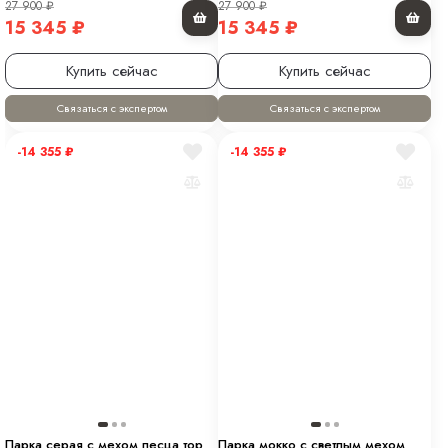
27 900
₽
27 900
₽
15 345
₽
15 345
₽
Купить сейчас
Купить сейчас
Связаться с экспертом
Связаться с экспертом
-14 355
₽
-14 355
₽
Парка серая с мехом песца тор
Парка мокко с светлым мехом