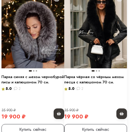
Парка синяя с мехом чернобурой
Парка чёрная со чёрным мехом
лисы и капюшоном 70 см.
песца с капюшоном 70 см.
5.0
2
5.0
2
35 900
₽
35 900
₽
19 900
₽
19 900
₽
Купить сейчас
Купить сейчас