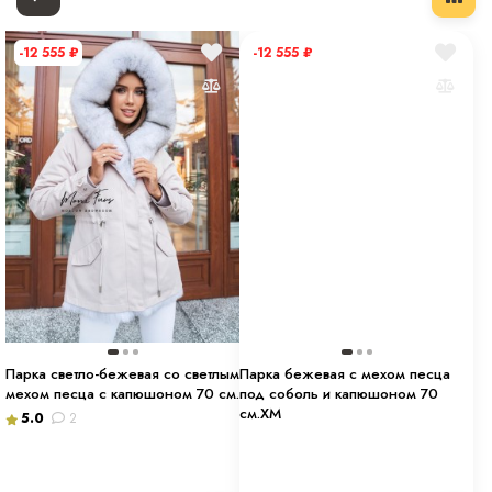
-12 555
₽
-12 555
₽
Парка светло-бежевая со светлым
Парка бежевая с мехом песца
мехом песца с капюшоном 70 см.
под соболь и капюшоном 70
см.ХМ
5.0
2