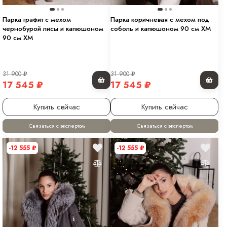
Парка графит с мехом
Парка коричневая с мехом под
чернобурой лисы и капюшоном
соболь и капюшоном 90 см ХМ
90 см ХМ
31 900
₽
31 900
₽
17 545
₽
17 545
₽
Купить сейчас
Купить сейчас
Связаться с экспертом
Связаться с экспертом
-12 555
₽
-12 555
₽