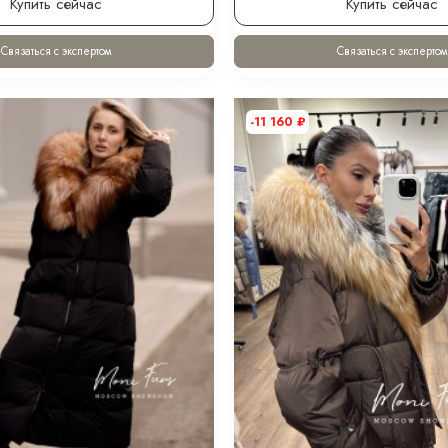
ный пуховик с мехом лисы и
Женский пуховик-бомбер олив
0 см XM
двухцветным мехом лисы и ка
27 900
₽
16 740
₽