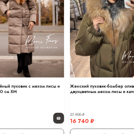
е товары
-11 160
₽