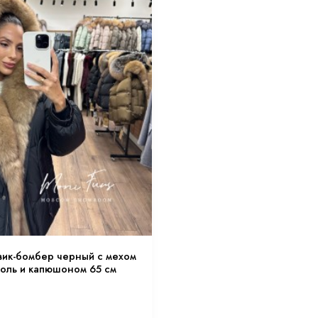
ик черный с мехом лисы и
Женский школадный пуховик-
0 см XM
двухцветным мехом лисы и ка
27 900
₽
16 740
₽
Купить сейчас
Купить сейчас
Связаться с экспертом
Связаться с экспертом