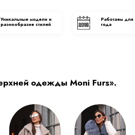
Купить сейчас
Связаться с экспертом
Оплата онлайн
Покупайте в Я
Наличными, банковской картой или
Сплит или До
онлайн Банковской картой, Qr, СБП,
Кредит, Рассрочка