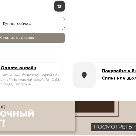
вик-бомбер черный с мехом
оль и капюшоном 65 см