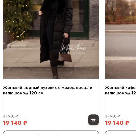
Новая коллекция 25/26
Вс
-12 760
₽
-12 760
₽