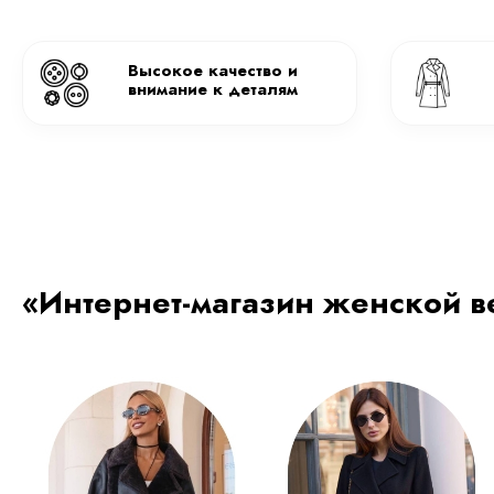
27 900
₽
27 900
₽
16 740
₽
16 740
₽
Купить сейчас
Связаться с экспертом
Мы находимся в Москве
Москва, преображенская
площадь, дом 7а, стр.1, БЦ
Преображенский