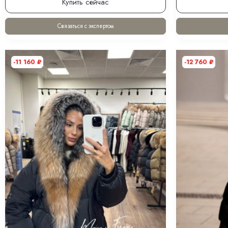
Женский чёрный пуховик с мехом песца и
Женский кофей
капюшоном 120 см
капюшоном 12
31 900
₽
31 900
₽
19 140
₽
19 140
₽