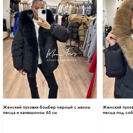
Женский черный пуховик-бомбер с
Женский пухов
двухцветным мехом лисы и капюшоном 65 см
капюшоном 12
27 900
₽
31 900
₽
16 740
₽
19 140
₽
Купить сейчас
Связаться с экспертом
-11 160
₽
-11 160
₽