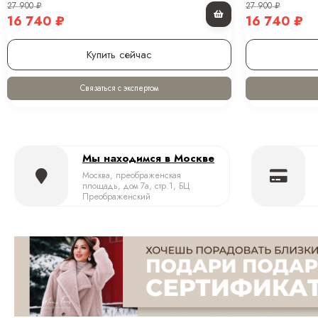
Женский пуховик-бомбер черный с мехом
Женский пухо
песца и капюшоном 65 см
песца под соб