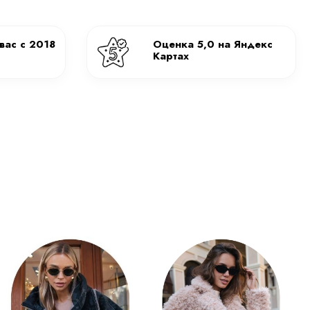
ндекс
Обмен/возврат по всей
лями
России