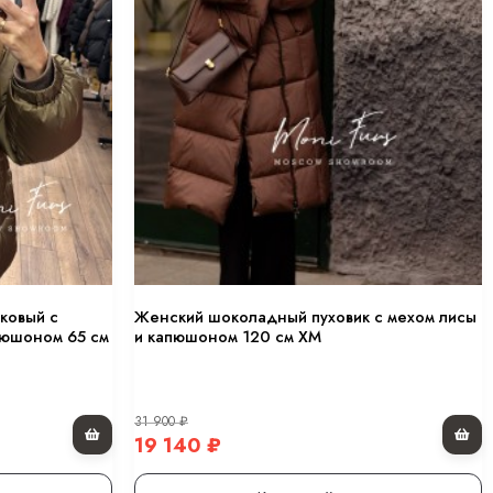
-12 760
₽