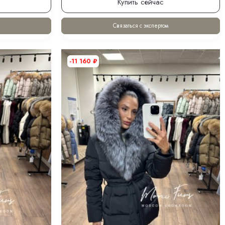
ковый с
Женский шоколадный пуховик с мехом лисы
пюшоном 65 см
и капюшоном 120 см XM
31 900
₽
19 140
₽