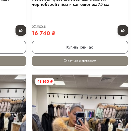
чернобурой лисы и капюшоном 75 см
27 900
₽
16 740
₽
Купить сейчас
Связаться с экспертом
-11 160
₽