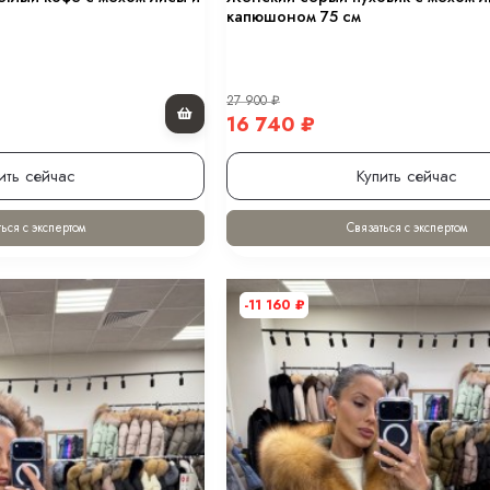
капюшоном 75 см
в оттенке “черный” 80 см.
27 900
₽
ном 70 см.
16 740
₽
ить сейчас
Купить сейчас
.
ься с экспертом
Связаться с экспертом
-11 160
₽