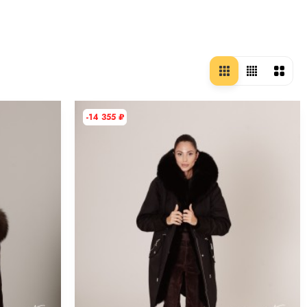
-14 355
₽