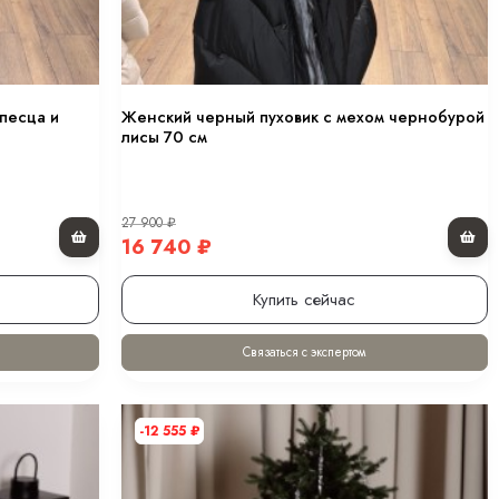
песца и
Женский черный пуховик с мехом чернобурой
лисы 70 см
27 900
₽
16 740
₽
Купить сейчас
Связаться с экспертом
-12 555
₽