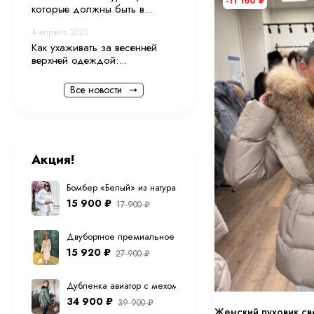
-11 160
₽
которые должны быть в...
4 апреля 2025
Как ухаживать за весенней
верхней одеждой:...
Все новости
Акция!
Бомбер «Белый» из натуральной овечьей шерсти
15 900
₽
17 900
₽
Двубортное премиальное (шерсть ламы) пальто "экрю" 12
15 920
₽
27 900
₽
Дубленка авиатор с мехом тоскана из натуральной овчины в
34 900
₽
39 900
₽
Женский пуховик св