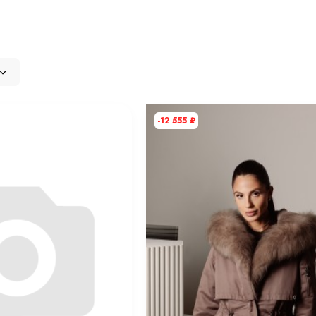
-12 555
₽