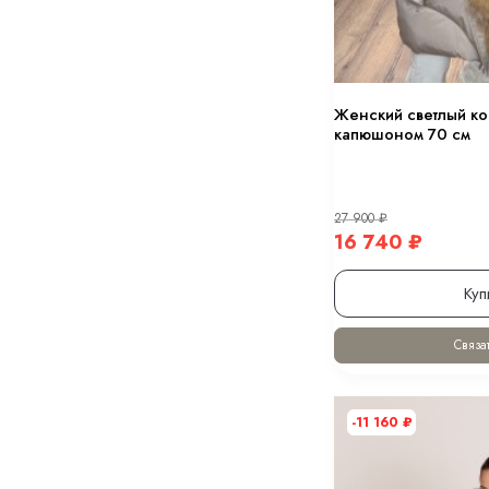
Женский светлый ко
капюшоном 70 см
27 900
₽
16 740
₽
Куп
Связат
-11 160
₽