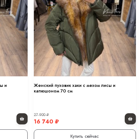
ы и
Женский пуховик хаки с мехом лисы и
капюшоном 70 см
27 900
₽
16 740
₽
Купить сейчас