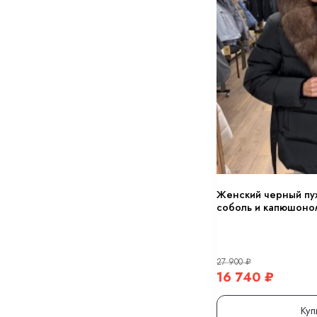
Женский черный пух
соболь и капюшоном
27 900
₽
16 740
₽
Куп