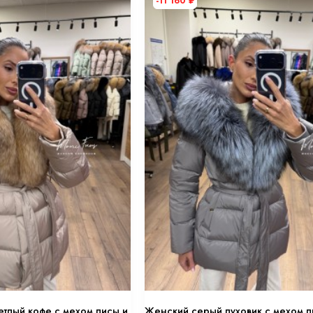
-11 160
₽
0 см.
 оттенке “хакки” 80 см.
етлый кофе с мехом лисы и
Женский серый пуховик с мехом л