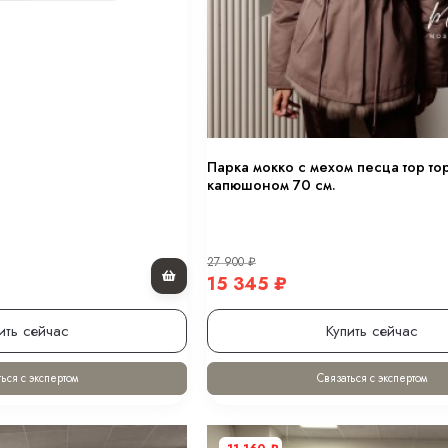
Парка мокко с мехом песца тор то
капюшоном 70 см.
27 900
₽
15 345
₽
ить сейчас
Купить сейчас
ься с экспертом
Связаться с экспертом