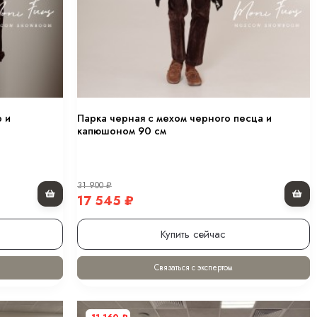
р и
Парка черная с мехом черного песца и
капюшоном 90 см
31 900
₽
17 545
₽
Купить сейчас
Связаться с экспертом