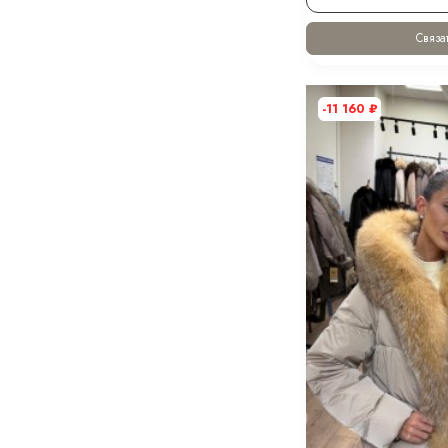
Связат
-11 160
₽