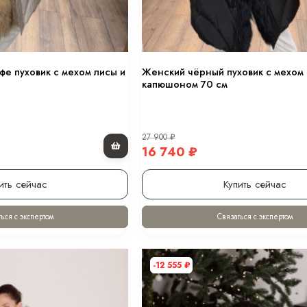
фе пуховик с мехом лисы и
Женский чёрный пуховик с мехом 
капюшоном 70 см
27 900
₽
16 740
₽
ить сейчас
Купить сейчас
ься с экспертом
Связаться с экспертом
-12 555
₽