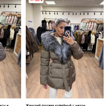
-11 160
₽
исы и
Женский пуховик кофейный с мехом