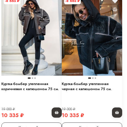
-8 665
₽
-8 665
₽
Куртка-бомбер утепленная
Куртка-бомбер утепленная
коричневая с капюшоном 75 см.
черная с капюшоном 75 см.
19 000
₽
19 000
₽
10 335
₽
10 335
₽