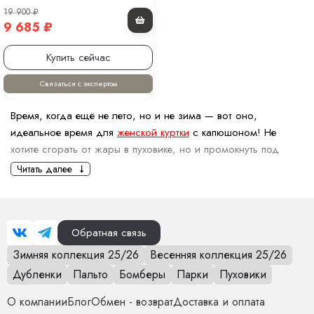
19 900
₽
9 685
₽
Купить сейчас
Связаться с экспертом
Время, когда ещё не лето, но и не зима — вот оно,
идеальное время для
женской куртки
с капюшоном! Не
хотите сгорать от жары в пуховике, но и промокнуть под
дождем тоже не хочется? В MoniFurs мы знаем решение!
Читать далее
Почему женская демисезонная
куртка с капюшоном - хороший
выбор?
Обратная связь
Защита от капризов погоды. Когда дождик начнёт
Зимняя коллекция 25/26
Весенняя коллекция 25/26
капать, а солнце решит спрятаться, капюшон — ваш
Дубленки
Пальто
Бомберы
Парки
Пуховики
лучший друг. Не промокнете, не замерзнете и точно
будете выглядеть стильно.
О компании
Блог
Обмен - возврат
Доставка и оплата