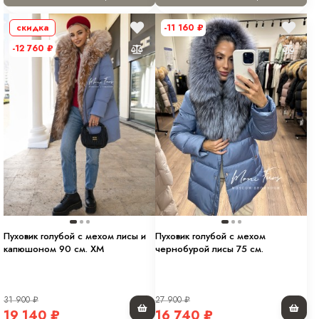
скидка
-11 160
₽
-12 760
₽
Пуховик голубой с мехом лисы и
Пуховик голубой с мехом
капюшоном 90 см. ХМ
чернобурой лисы 75 см.
31 900
₽
27 900
₽
19 140
₽
16 740
₽