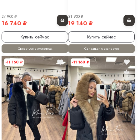
27 900
₽
31 900
₽
16 740
₽
19 140
₽
Купить сейчас
Купить сейчас
Связаться с экспертом
Связаться с экспертом
-11 160
₽
-11 160
₽