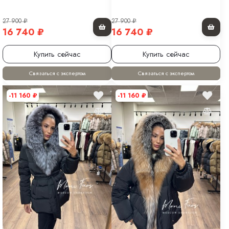
27 900
₽
27 900
₽
16 740
₽
16 740
₽
Купить сейчас
Купить сейчас
Связаться с экспертом
Связаться с экспертом
-11 160
₽
-11 160
₽