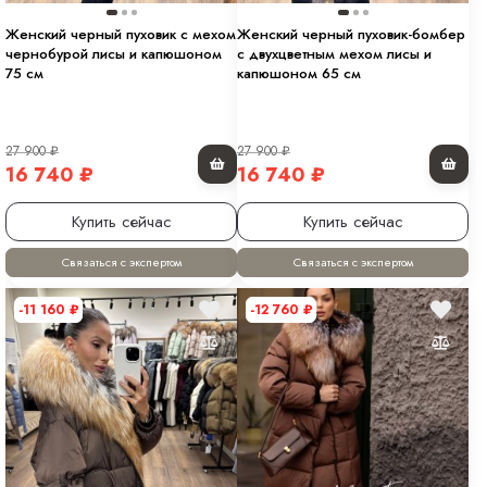
Женский черный пуховик с мехом
Женский черный пуховик-бомбер
чернобурой лисы и капюшоном
с двухцветным мехом лисы и
75 см
капюшоном 65 см
27 900
₽
27 900
₽
16 740
₽
16 740
₽
Купить сейчас
Купить сейчас
Связаться с экспертом
Связаться с экспертом
-11 160
₽
-12 760
₽