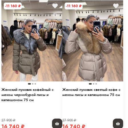
-11 160
₽
-11 160
₽
Женский пуховик кофейный с
Женский пуховик светлый кофе с
мехом чернобурой лисы и
мехом лисы и капюшоном 75 см
капюшоном 75 см
27 900
₽
27 900
₽
16 740
₽
16 740
₽