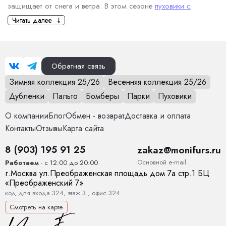
защищает от снега и ветра. В этом сезоне
пуховики с
капюшоном для женщин
завоевали популярность благодаря
Читать далее
сочетанию комфорта и моды.
Какие женские пуховики сейчас
считаются стильными?
Обратная связь
Удлиненные пуховики. Удлиненные модели пуховиков,
Зимняя коллекция 25/26
Весенняя коллекция 25/26
которые достигают середины бедра или даже колен,
Дубленки
Пальто
Бомберы
Парки
Пуховики
снова в моде. Такие пуховики создают элегантный силуэт
и лучше защищают от холода.
О компании
Блог
Обмен - возврат
Доставка и оплата
Пуховики с поясом. Модные пуховики с поясом стали
Контакты
Отзывы
Карта сайта
настоящим трендом. Такой элемент одежды помогает
8 (903) 195 91 25
создать стройный силуэт. Пуховик с поясом выглядит
zakaz@monifurs.ru
одновременно и женственно, и удобно.
Основной е-mail
Работаем
- с 12:00 до 20:00
Минималистичные и лаконичные модели. Если раньше в
г.
Москва
ул.
Преображенская площадь дом 7а стр.1
БЦ
«Преображенский 7»
моде были модели с большими украшениями,
код для входа 324, этаж 3 , офис 324.
объемными деталями, то сейчас в тренде пуховики с
Смотреть на карте
лаконичным дизайном. Простые линии, нейтральные
цвета (черный, серый, бежевый) и минимальное