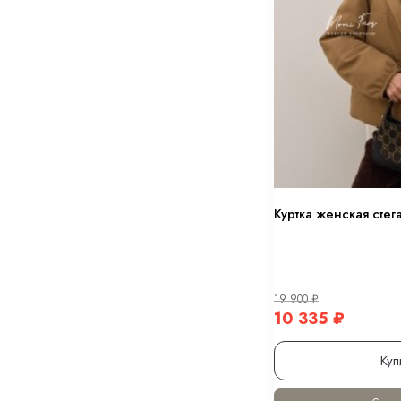
Куртка женская стег
19 900
₽
10 335
₽
Куп