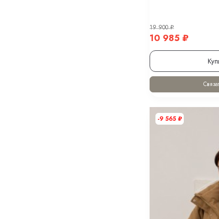
19 900
₽
10 985
₽
Куп
Связат
-9 565
₽