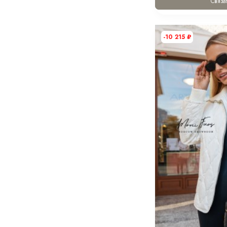
Связат
-10 215
₽