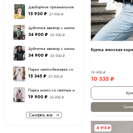
Двубортное премиальное (шерсть ламы) пальто "экрю" 12
15 920
₽
27 900
₽
Дубленка авиатор с мехом тоскана из натуральной овчины в
34 900
₽
39 900
₽
Дубленка авиатор с мехом тоскана из натуральной овчины 
Куртка женская кори
34 900
₽
39 900
₽
Парка светло-бежевая со светлым мехом песца с капюшо
19 900
₽
15 345
₽
27 900
₽
10 335
₽
Парка мокко со светлым мехом песца с капюшоном 70 см
Куп
19 900
₽
35 900
₽
Связат
Смотреть все
-8 915
₽