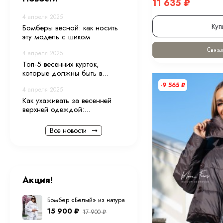
11 635
₽
4 апреля 2025
Куп
Бомберы весной: как носить
эту модель с шиком
Связат
4 апреля 2025
Топ-5 весенних курток,
которые должны быть в...
-9 565
₽
4 апреля 2025
Как ухаживать за весенней
верхней одеждой:...
Все новости
Акция!
Бомбер «Белый» из натуральной овечьей шерсти
15 900
₽
17 900
₽