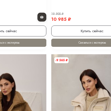
19 900
₽
10 985
₽
ить сейчас
Купить сейчас
ься с экспертом
Связаться с экспертом
-9 565
₽