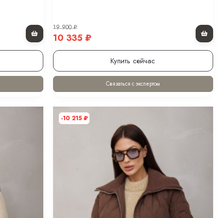
19 900
₽
10 335
₽
Купить сейчас
Связаться с экспертом
-10 215
₽