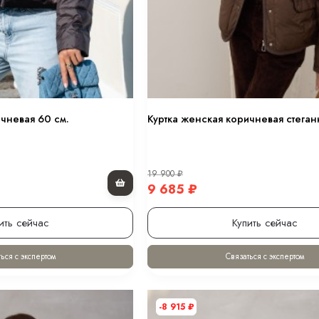
0 см.
 оттенке “хакки” 80 см.
в оттенке “черный” 80 см.
чневая 60 см.
Куртка женская коричневая стеган
ном 70 см.
19 900
₽
9 685
₽
.
ить сейчас
Купить сейчас
ься с экспертом
Связаться с экспертом
-8 915
₽