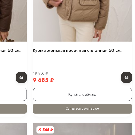
ная 60 см.
Куртка женская песочная стеганная 60 см.
19 900
₽
9 685
₽
Купить сейчас
Связаться с экспертом
-9 565
₽