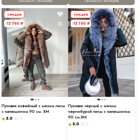
Связаться с экспертом
Связаться с экспертом
скидка
скидка
-12 760
₽
-12 760
₽
Пуховик кофейный с мехом лисы
Пуховик черный с мехом
с капюшоном 90 см. ХМ
чернобурой лисы с капюшоном
90 см.ХМ
5.0
2
5.0
2