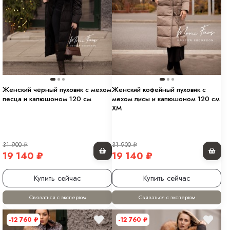
Женский чёрный пуховик с мехом
Женский кофейный пуховик с
песца и капюшоном 120 см
мехом лисы и капюшоном 120 см
XM
31 900
₽
31 900
₽
19 140
₽
19 140
₽
Купить сейчас
Купить сейчас
Связаться с экспертом
Связаться с экспертом
-12 760
₽
-12 760
₽