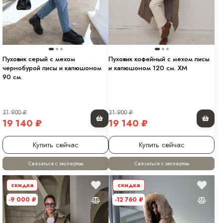
Пуховик серый с мехом
Пуховик кофейный с мехом лисы
чернобурой лисы и капюшоном
и капюшоном 120 см. ХМ
90 см.
31 900
₽
31 900
₽
19 140
₽
19 140
₽
Купить сейчас
Купить сейчас
Связаться с экспертом
Связаться с экспертом
скидка
скидка
-9 000
₽
-12 760
₽