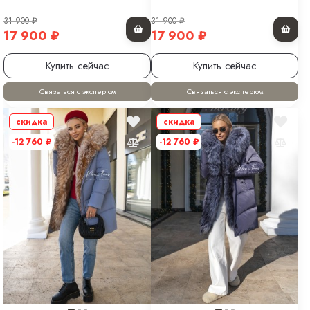
31 900
₽
31 900
₽
17 900
₽
17 900
₽
Купить сейчас
Купить сейчас
Связаться с экспертом
Связаться с экспертом
скидка
скидка
-12 760
₽
-12 760
₽