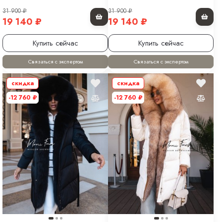
31 900
₽
31 900
₽
19 140
₽
19 140
₽
Купить сейчас
Купить сейчас
Связаться с экспертом
Связаться с экспертом
скидка
скидка
-12 760
₽
-12 760
₽