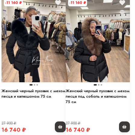
-11 160
₽
-11 160
₽
Женский черный пуховик с мехом
Женский черный пуховик с мехом
песца и капюшоном 75 см
песца под соболь и капюшоном
75 см
27 900
₽
27 900
₽
16 740
₽
16 740
₽