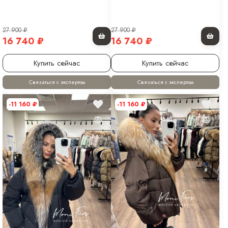
27 900
₽
27 900
₽
16 740
₽
16 740
₽
Купить сейчас
Купить сейчас
Связаться с экспертом
Связаться с экспертом
-11 160
₽
-11 160
₽