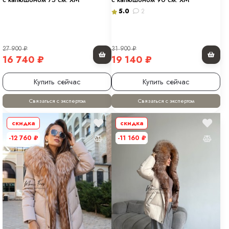
5.0
2
27 900
₽
31 900
₽
16 740
₽
19 140
₽
Купить сейчас
Купить сейчас
Связаться с экспертом
Связаться с экспертом
скидка
скидка
-12 760
₽
-11 160
₽