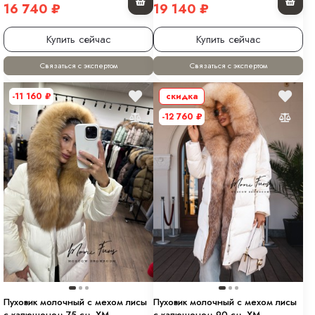
16 740
₽
19 140
₽
Купить сейчас
Купить сейчас
Связаться с экспертом
Связаться с экспертом
-11 160
₽
скидка
-12 760
₽
Пуховик молочный с мехом лисы
Пуховик молочный с мехом лисы
с капюшоном 75 см. XM
с капюшоном 90 см. ХМ