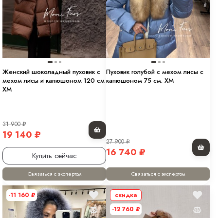
Женский шоколадный пуховик с
Пуховик голубой с мехом лисы с
мехом лисы и капюшоном 120 см
капюшоном 75 см. XM
XM
31 900
₽
19 140
₽
27 900
₽
16 740
₽
Купить сейчас
Связаться с экспертом
Связаться с экспертом
-11 160
₽
скидка
-12 760
₽