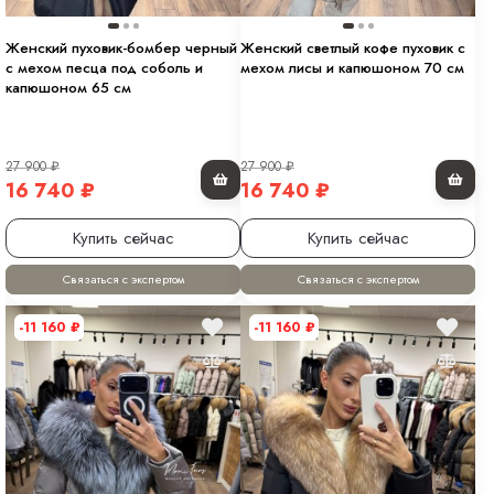
Женский пуховик-бомбер черный
Женский светлый кофе пуховик с
с мехом песца под соболь и
мехом лисы и капюшоном 70 см
капюшоном 65 см
27 900
₽
27 900
₽
16 740
₽
16 740
₽
Купить сейчас
Купить сейчас
Связаться с экспертом
Связаться с экспертом
-11 160
₽
-11 160
₽