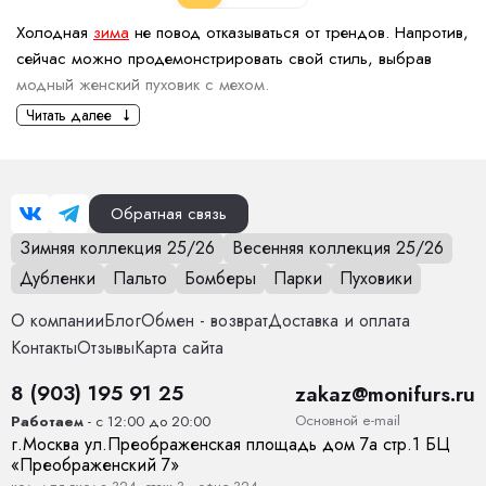
Холодная
зима
не повод отказываться от трендов. Напротив,
сейчас можно продемонстрировать свой стиль, выбрав
модный женский пуховик с мехом.
Считаются ли стильными женские
Читать далее
пуховики с мехом?
Да,
пуховики с мехом
- один из востребованных моделей
зимней одежды. Они сочетают практичность, а также
Обратная связь
элегантность.
Зимняя коллекция 25/26
Весенняя коллекция 25/26
Тренды последнего времени подтверждают, что пуховики с
Дубленки
Пальто
Бомберы
Парки
Пуховики
мехом не выходят из моды, а наоборот, становятся все
О компании
Блог
Обмен - возврат
Доставка и оплата
популярнее. Это могут быть как лаконичные модели с
Контакты
Отзывы
Карта сайта
меховыми элементами, так и более роскошные,
выразительные варианты с мехом на капюшоне, воротнике
8 (903) 195 91 25
zakaz@monifurs.ru
или рукавах.
Основной е-mail
Работаем
- с 12:00 до 20:00
Как выбрать женский пуховик с
г.
Москва
ул.
Преображенская площадь дом 7а стр.1
БЦ
мехом?
«Преображенский 7»