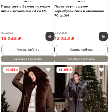
Парка светло-бежевая с мехом
Парка графит с мехом
лисы и капюшоном 70 см.ХМ
чернобурой лисы и капюшоном
70 см.ХМ
27 900
₽
27 900
₽
15 345
₽
15 345
₽
Купить сейчас
Купить сейчас
Связаться с экспертом
Связаться с экспертом
-14 355
₽
-14 355
₽