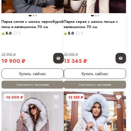
Парка синяя с мехом чернобурой
Парка серая с мехом песца с
лисы и капюшоном 70 см.
капюшоном 70 см.
5.0
2
5.0
2
35 900
₽
35 900
₽
19 900
₽
15 345
₽
Купить сейчас
Купить сейчас
Связаться с экспертом
Связаться с экспертом
-16 000
₽
-12 555
₽