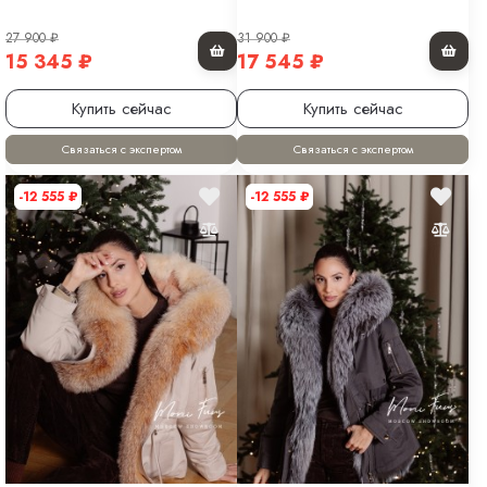
27 900
₽
31 900
₽
15 345
₽
17 545
₽
Купить сейчас
Купить сейчас
Связаться с экспертом
Связаться с экспертом
-12 555
₽
-12 555
₽