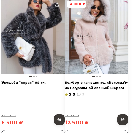
-4 000
₽
Экошуба "серая" 65 см.
Бомбер c капюшоном «Бежевый»
из натуральной овечьей шерсти
5.0
3
17 900
₽
17 900
₽
8 900
₽
13 900
₽