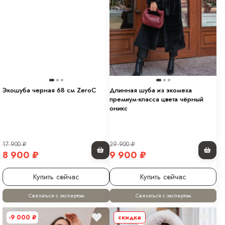
Экошуба черная 68 см ZeroC
Длинная шуба из экомеха
премиум-класса цвета чёрный
оникс
17 900
₽
29 900
₽
8 900
₽
9 900
₽
Купить сейчас
Купить сейчас
Связаться с экспертом
Связаться с экспертом
-9 000
₽
скидка