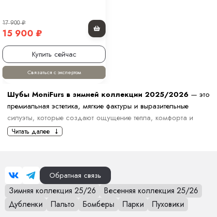
17 900
₽
15 900
₽
Купить сейчас
Связаться с экспертом
Шубы MoniFurs в зимней коллекции 2025/2026
— это
премиальная эстетика, мягкие фактуры и выразительные
силуэты, которые создают ощущение тепла, комфорта и
дорогого внешнего вида. Мы отбираем модели, которые
Читать далее
отвечают высоким требованиям к качеству, посадке,
износостойкости и визуальной привлекательности.
Коллекция включает шубы разной длины: от укороченных
Обратная связь
моделей с акцентом на объём до элегантных длинных
Зимняя коллекция 25/26
Весенняя коллекция 25/26
вариантов, подчёркивающих фигуру. Представлены прямые,
расслабленные силуэты, варианты с поясом, капюшоном,
Дубленки
Пальто
Бомберы
Парки
Пуховики
фактурным мехом или комбинированными вставками.