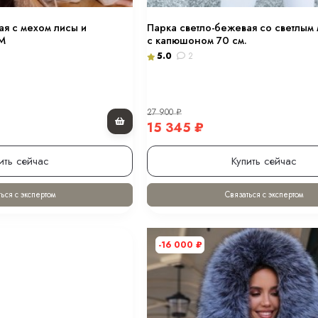
ая с мехом лисы и
Парка светло-бежевая со светлым
М
с капюшоном 70 см.
5.0
2
27 900
₽
15 345
₽
ить сейчас
Купить сейчас
ься с экспертом
Связаться с экспертом
-16 000
₽