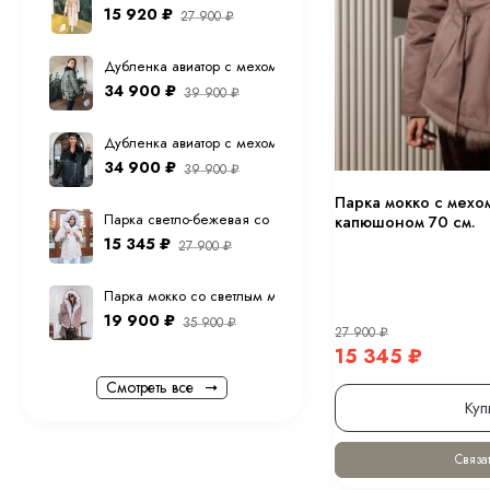
15 920
₽
27 900
₽
Дубленка авиатор с мехом тоскана из натуральной овчины в
34 900
₽
39 900
₽
Дубленка авиатор с мехом тоскана из натуральной овчины 
34 900
₽
39 900
₽
Парка мокко с мехом
Парка светло-бежевая со светлым мехом песца с капюшо
капюшоном 70 см.
15 345
₽
27 900
₽
Парка мокко со светлым мехом песца с капюшоном 70 см
19 900
₽
35 900
₽
27 900
₽
15 345
₽
Смотреть все
Куп
Связат