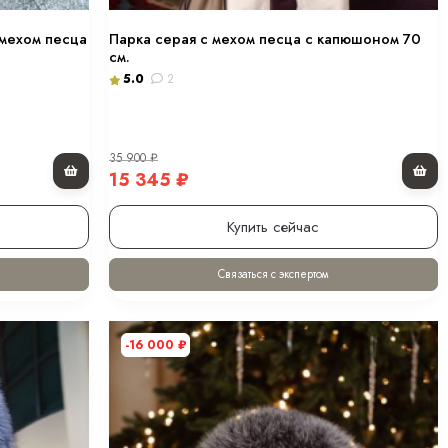
 мехом песца
Парка серая с мехом песца с капюшоном 70
см.
5.0
2
35 900
₽
15 345
₽
Купить сейчас
Связаться с экспертом
-16 000
₽