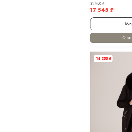
31 900
₽
17 545
₽
Куп
Связат
-14 355
₽