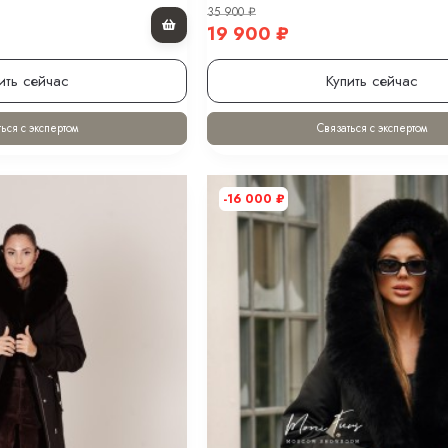
35 900
₽
19 900
₽
ить сейчас
Купить сейчас
ься с экспертом
Связаться с экспертом
-16 000
₽