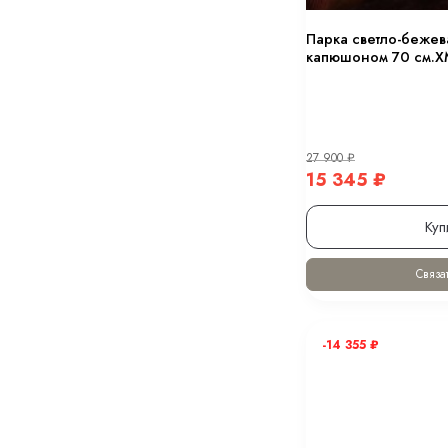
Парка светло-бежев
капюшоном 70 см.Х
27 900
₽
15 345
₽
Куп
Связат
-14 355
₽