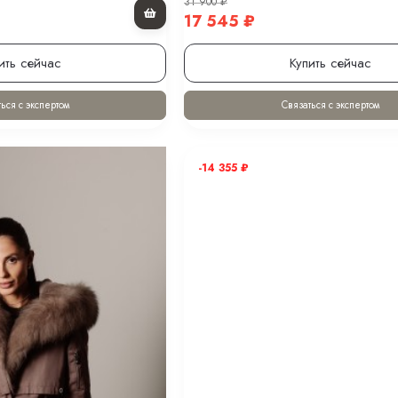
31 900
₽
17 545
₽
ить сейчас
Купить сейчас
ься с экспертом
Связаться с экспертом
-14 355
₽
0 см.