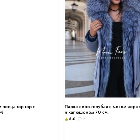
 песца тор тор и
Парка серо-голубая с мехом черн
ХМ
и капюшоном 70 см.
5.0
2