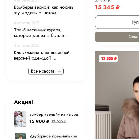
4 апреля 2025
27 900
₽
15 345
₽
Бомберы весной: как носить
эту модель с шиком
Куп
4 апреля 2025
Топ-5 весенних курток,
которые должны быть в...
Связат
4 апреля 2025
Как ухаживать за весенней
верхней одеждой:...
-12 555
₽
Все новости
Акция!
Бомбер «Белый» из натуральной овечьей шерсти
15 900
₽
17 900
₽
Двубортное премиальное (шерсть ламы) пальто "экрю" 12