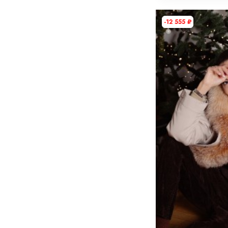
-12 555
₽