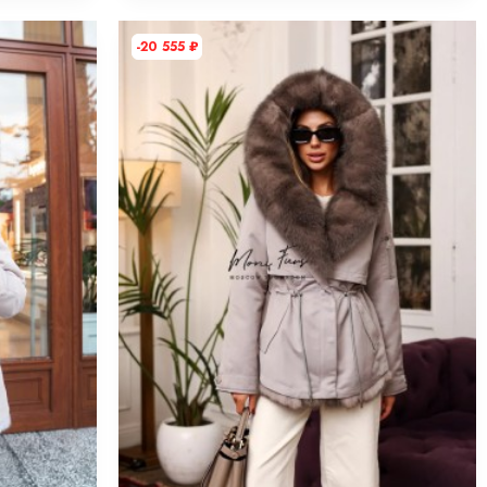
-20 555
₽