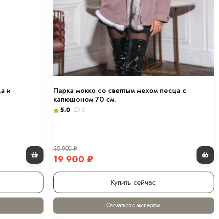
а и
Парка мокко со светлым мехом песца с
капюшоном 70 см.
5.0
2
35 900
₽
19 900
₽
Купить сейчас
Связаться с экспертом