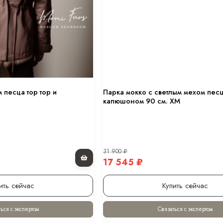
 оттенке “хакки” 80 см.
в оттенке “черный” 80 см.
 песца тор тор и
Парка мокко с светлым мехом песц
ном 70 см.
капюшоном 90 см. ХМ
.
31 900
₽
17 545
₽
ить сейчас
Купить сейчас
ься с экспертом
Связаться с экспертом