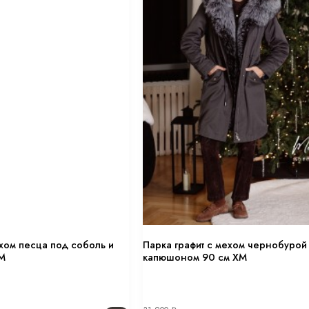
хом песца под соболь и
Парка графит с мехом чернобурой
М
капюшоном 90 см ХМ