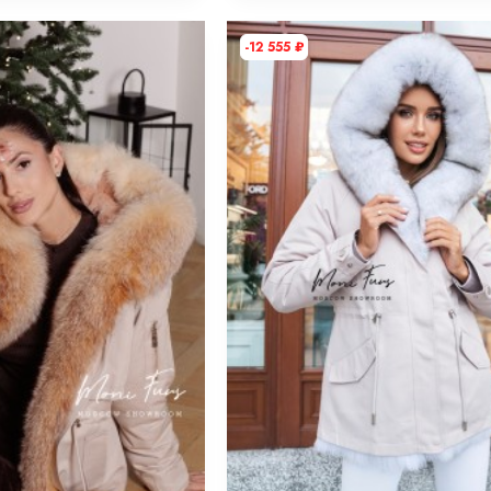
-12 555
₽