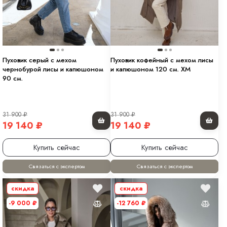
Пуховик серый с мехом
Пуховик кофейный с мехом лисы
чернобурой лисы и капюшоном
и капюшоном 120 см. ХМ
90 см.
31 900
₽
31 900
₽
19 140
₽
19 140
₽
Купить сейчас
Купить сейчас
Связаться с экспертом
Связаться с экспертом
скидка
скидка
-9 000
₽
-12 760
₽