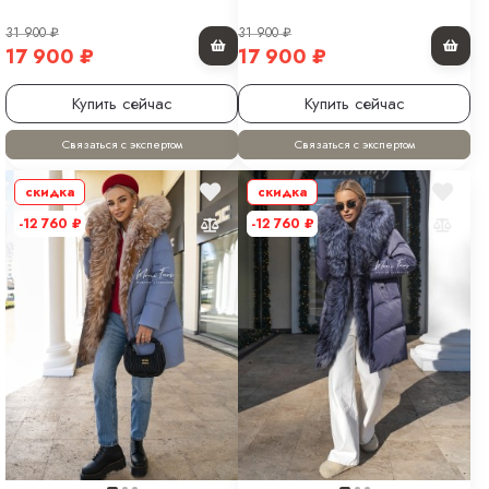
31 900
₽
31 900
₽
17 900
₽
17 900
₽
Купить сейчас
Купить сейчас
Связаться с экспертом
Связаться с экспертом
скидка
скидка
-12 760
₽
-12 760
₽