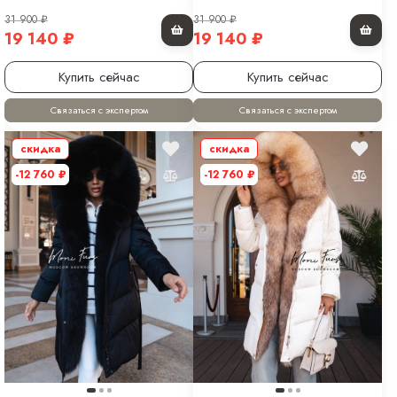
31 900
₽
31 900
₽
19 140
₽
19 140
₽
Купить сейчас
Купить сейчас
Связаться с экспертом
Связаться с экспертом
скидка
скидка
-12 760
₽
-12 760
₽