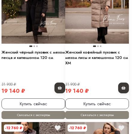
Женский чёрный пуховик с мехом
Женский кофейный пуховик с
песца и капюшоном 120 см
мехом лисы и капюшоном 120 см
XM
31 900
₽
31 900
₽
19 140
₽
19 140
₽
Купить сейчас
Купить сейчас
Связаться с экспертом
Связаться с экспертом
-12 760
₽
-12 760
₽