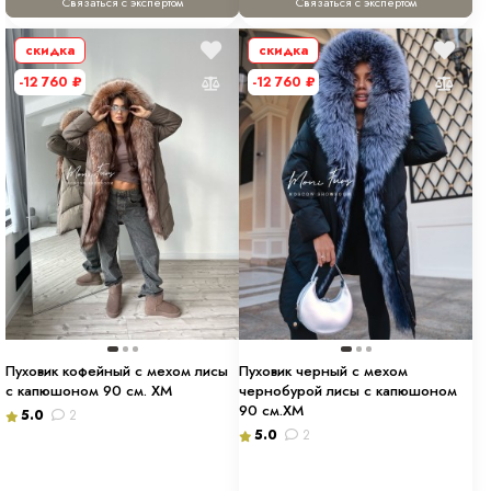
Связаться с экспертом
Связаться с экспертом
скидка
скидка
-12 760
₽
-12 760
₽
Пуховик кофейный с мехом лисы
Пуховик черный с мехом
с капюшоном 90 см. ХМ
чернобурой лисы с капюшоном
90 см.ХМ
5.0
2
5.0
2