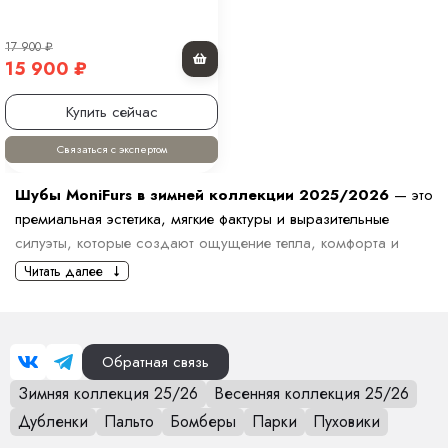
17 900
₽
15 900
₽
Купить сейчас
Связаться с экспертом
Шубы MoniFurs в зимней коллекции 2025/2026
— это
премиальная эстетика, мягкие фактуры и выразительные
силуэты, которые создают ощущение тепла, комфорта и
дорогого внешнего вида. Мы отбираем модели, которые
Читать далее
отвечают высоким требованиям к качеству, посадке,
износостойкости и визуальной привлекательности.
Коллекция включает шубы разной длины: от укороченных
Обратная связь
моделей с акцентом на объём до элегантных длинных
Зимняя коллекция 25/26
Весенняя коллекция 25/26
вариантов, подчёркивающих фигуру. Представлены прямые,
расслабленные силуэты, варианты с поясом, капюшоном,
Дубленки
Пальто
Бомберы
Парки
Пуховики
фактурным мехом или комбинированными вставками.