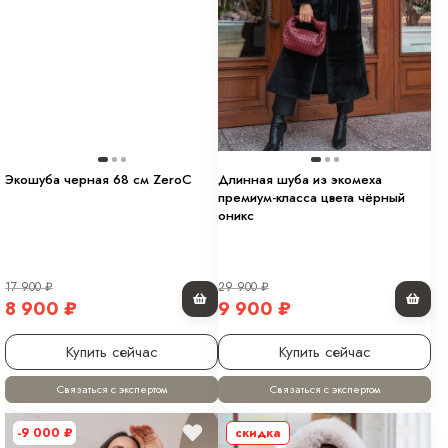
Экошуба черная 68 см ZeroC
Длинная шуба из экомеха
премиум-класса цвета чёрный
оникс
17 900
₽
29 900
₽
8 900
₽
9 900
₽
Купить сейчас
Купить сейчас
Связаться с экспертом
Связаться с экспертом
-9 000
₽
скидка