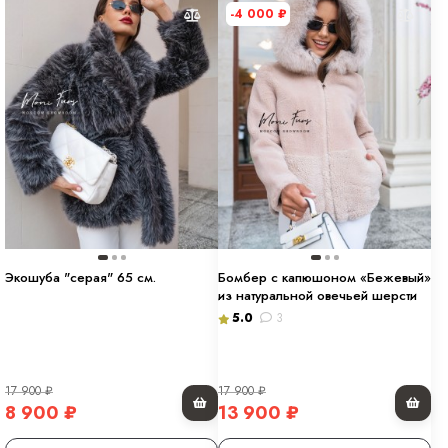
-4 000
₽
Экошуба "серая" 65 см.
Бомбер c капюшоном «Бежевый»
из натуральной овечьей шерсти
5.0
3
17 900
₽
17 900
₽
8 900
₽
13 900
₽