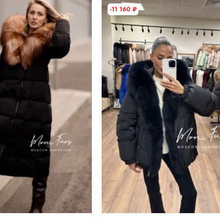
-11 160
₽