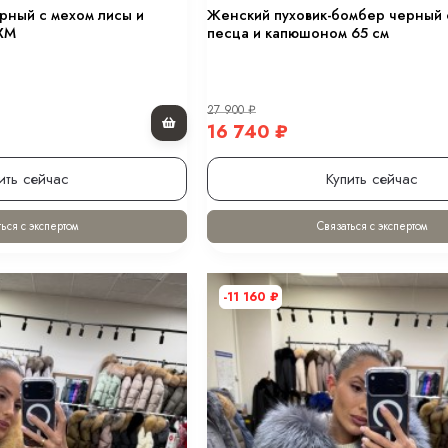
рный с мехом лисы и
Женский пуховик-бомбер черный 
XM
песца и капюшоном 65 см
27 900
₽
16 740
₽
ить сейчас
Купить сейчас
ься с экспертом
Связаться с экспертом
-11 160
₽