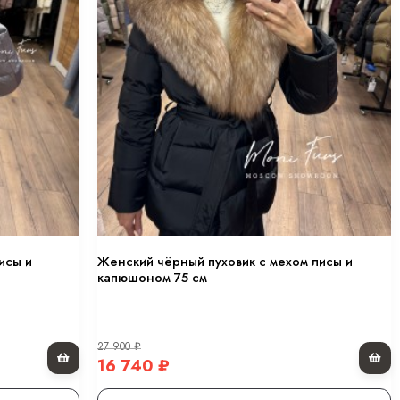
исы и
Женский чёрный пуховик с мехом лисы и
капюшоном 75 см
27 900
₽
16 740
₽