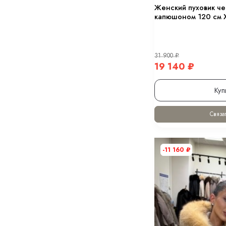
Женский пуховик че
капюшоном 120 см 
31 900
₽
19 140
₽
Куп
Связат
-11 160
₽