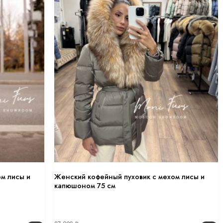
м лисы и
Женский кофейный пуховик с мехом лисы и
капюшоном 75 см