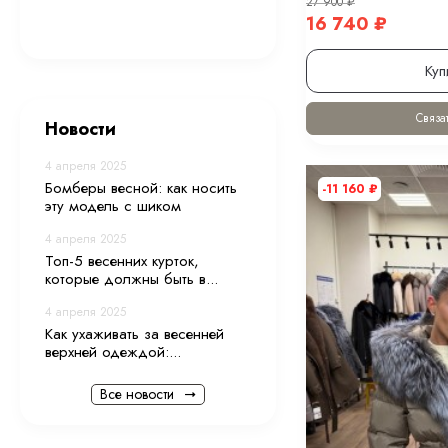
27 900
₽
16 740
₽
Куп
Связат
Новости
4 апреля 2025
Бомберы весной: как носить
-11 160
₽
эту модель с шиком
4 апреля 2025
Топ-5 весенних курток,
которые должны быть в...
4 апреля 2025
Как ухаживать за весенней
верхней одеждой:...
Все новости