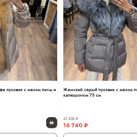
фе пуховик с мехом лисы и
Женский серый пуховик с мехом л
капюшоном 75 см
27 900
₽
16 740
₽