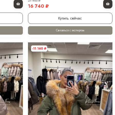
27 900
₽
16 740
₽
Купить сейчас
Связаться с экспертом
-11 160
₽