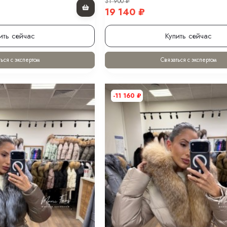
31 900
₽
19 140
₽
ить сейчас
Купить сейчас
ься с экспертом
Связаться с экспертом
-11 160
₽