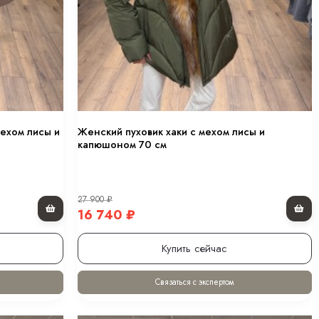
мехом лисы и
Женский пуховик хаки с мехом лисы и
капюшоном 70 см
27 900
₽
16 740
₽
Купить сейчас
Связаться с экспертом