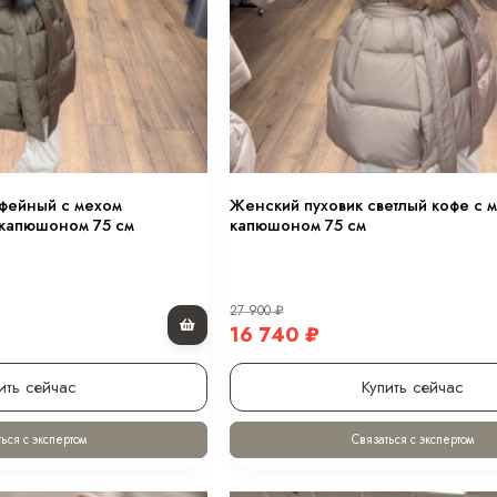
0 см.
фейный с мехом
Женский пуховик светлый кофе с 
 капюшоном 75 см
капюшоном 75 см
 оттенке “хакки” 80 см.
27 900
₽
в оттенке “черный” 80 см.
16 740
₽
ить сейчас
Купить сейчас
ном 70 см.
ься с экспертом
Связаться с экспертом
.