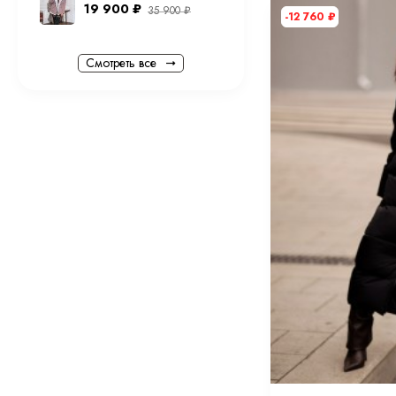
19 900
₽
35 900
₽
-12 760
₽
Смотреть все