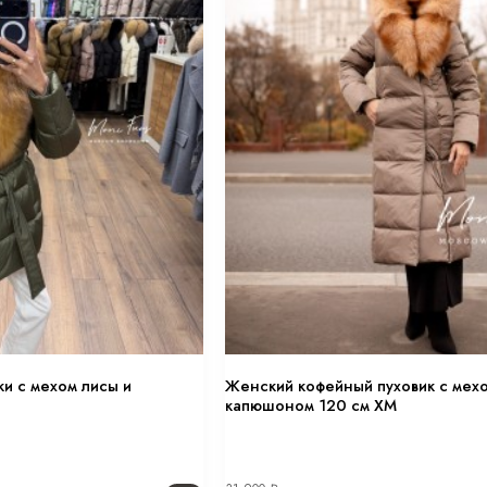
ки с мехом лисы и
Женский кофейный пуховик с мехо
капюшоном 120 см XM