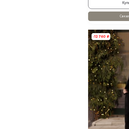
Куп
Связат
-12 760
₽