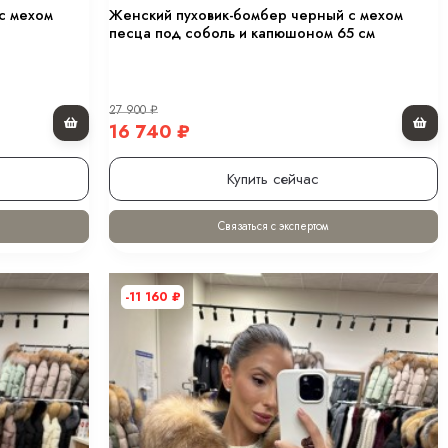
с мехом
Женский пуховик-бомбер черный с мехом
песца под соболь и капюшоном 65 см
27 900
₽
16 740
₽
Купить сейчас
Связаться с экспертом
-11 160
₽