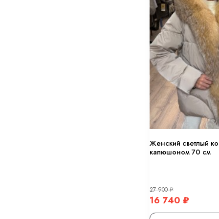
Женский светлый ко
капюшоном 70 см
27 900
₽
16 740
₽