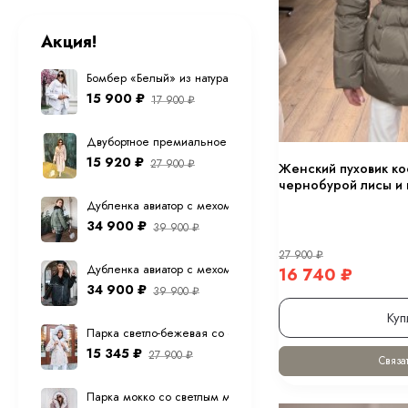
Акция!
Бомбер «Белый» из натуральной овечьей шерсти
15 900
₽
17 900
₽
Двубортное премиальное (шерсть ламы) пальто "экрю" 12
15 920
₽
27 900
₽
Женский пуховик ко
чернобурой лисы и
Дубленка авиатор с мехом тоскана из натуральной овчины в
34 900
₽
39 900
₽
27 900
₽
Дубленка авиатор с мехом тоскана из натуральной овчины 
16 740
₽
34 900
₽
39 900
₽
Куп
Парка светло-бежевая со светлым мехом песца с капюшо
15 345
₽
27 900
₽
Связат
Парка мокко со светлым мехом песца с капюшоном 70 см