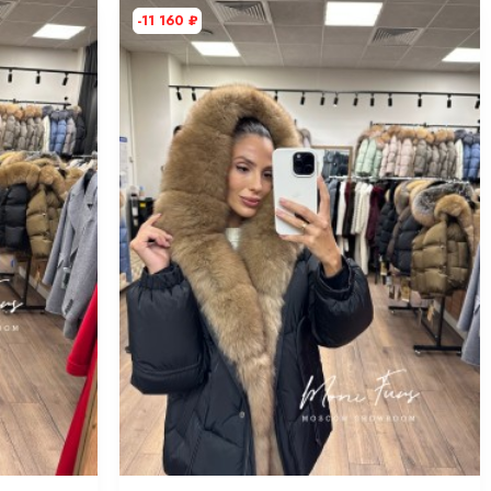
-11 160
₽