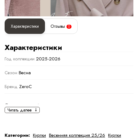
Характеристики
Отзывы
0
Характеристики
Год коллекции
2025-2026
Сезон
Весна
Бренд
ZeroC
Основная информация
Читать далее
черный
коричневый
,
Светло-коричневый
Ткань
Полиэстер
Категории:
Куртки
Весенняя коллекция 25/26
Куртки