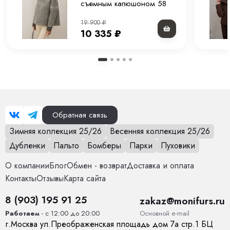
Материал подкладки
100 % полиэстер
съемным капюшоном 58
см.
Страна производства
Китай
19 900
₽
10 335
₽
Вид застежки
Молния
Особенности модели
Куртка прямого кроя и съемным
капюшоном.
Опции капюшона
Да
Обратная связь
Длина изделия
58 см
Зимняя коллекция 25/26
Весенняя коллекция 25/26
Дубленки
Пальто
Бомберы
Парки
Пуховики
Опции опушки
Нет
О компании
Блог
Обмен - возврат
Доставка и оплата
Температурный режим
от 0 до +15
Контакты
Отзывы
Карта сайта
Декоративные элементы
Карманы, Капюшон
8 (903) 195 91 25
zakaz@monifurs.ru
Основной е-mail
Работаем
- с 12:00 до 20:00
Тип карманов
глубокие
г.
Москва
ул.
Преображенская площадь дом 7а стр.1
БЦ