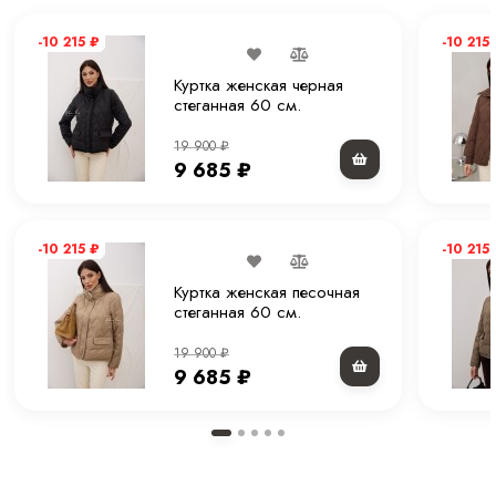
Тип рукава
Втачной рукав.
-10 215
₽
-10 215
Комплектация
Куртка
Куртка женская черная
стеганная 60 см.
Покрой
Прямой
19 900
₽
9 685
₽
Вес
1 кг
Уход за вещами
Химчистка или деликатная стирка при 30 С
-10 215
₽
-10 215
Куртка женская песочная
стеганная 60 см.
19 900
₽
9 685
₽