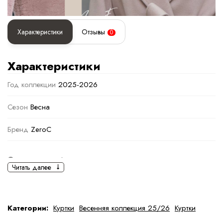
Характеристики
Отзывы
0
Характеристики
Год коллекции
2025-2026
Сезон
Весна
Бренд
ZeroC
Основная информация
Читать далее
черный
коричневый
,
Светло-коричневый
Ткань
Полиэстер
Категории:
Куртки
Весенняя коллекция 25/26
Куртки