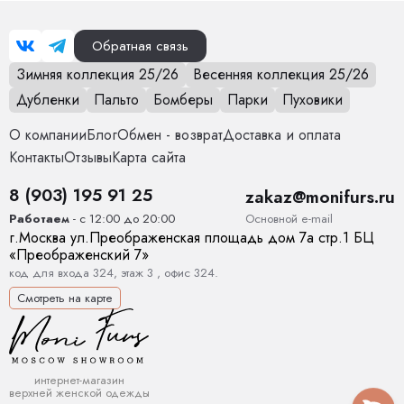
Обратная связь
Зимняя коллекция 25/26
Весенняя коллекция 25/26
Дубленки
Пальто
Бомберы
Парки
Пуховики
О компании
Блог
Обмен - возврат
Доставка и оплата
Контакты
Отзывы
Карта сайта
8 (903) 195 91 25
zakaz@monifurs.ru
Основной е-mail
Работаем
- с 12:00 до 20:00
г.
Москва
ул.
Преображенская площадь дом 7а стр.1
БЦ
«Преображенский 7»
код для входа 324, этаж 3 , офис 324.
Смотреть на карте
интернет-магазин
верхней женской одежды