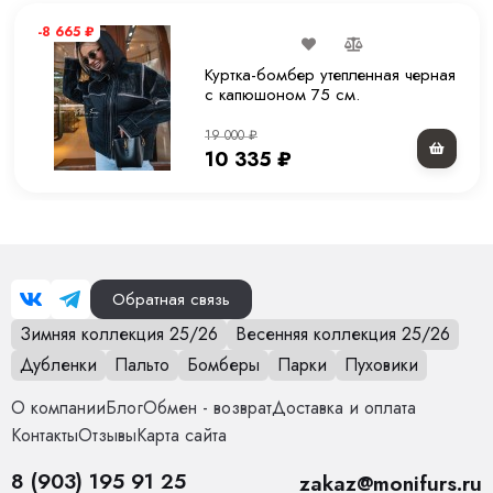
-8 665
₽
Комплектация
Куртка
Куртка-бомбер утепленная черная
Покрой
Прямой
с капюшоном 75 см.
19 000
₽
Вес
1.2 кг
10 335
₽
Уход за вещами
Химчистка или деликатная стирка при 30 С
Обратная связь
Зимняя коллекция 25/26
Весенняя коллекция 25/26
Дубленки
Пальто
Бомберы
Парки
Пуховики
О компании
Блог
Обмен - возврат
Доставка и оплата
Контакты
Отзывы
Карта сайта
8 (903) 195 91 25
zakaz@monifurs.ru