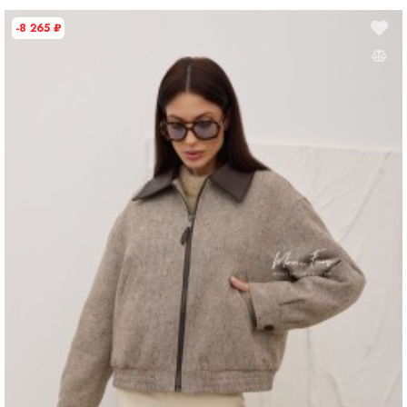
Дополнительная информация
-8 265
₽
Размер
M
Размер на модели
44
Длина
75 см
Рост модели на фото
174 см
Параметры модели на фото (ОГ-ОТ-ОБ)
94 × 60 × 91 см
Утеплитель
100% синтепон
Материал подкладки
100% полиэстер
Страна производства
Китай
Вид застежки
Молния