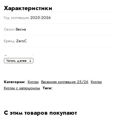
Характеристики
Год коллекции
2025-2026
Сезон
Весна
Бренд
ZeroC
Основная информация
Читать далее
черный
Светло-коричневый
Ткань
Полиэстер
Категории:
Куртки
Весенняя коллекция 25/26
Куртки
Куртки с капюшоном
Теги:
Состав ткани
100 % полиэстер
тип ткани
Искусственные
С этим товаров покупают