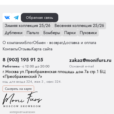
Обратная связь
Зимняя коллекция 25/26
Весенняя коллекция 25/26
Дубленки
Пальто
Бомберы
Парки
Пуховики
О компании
Блог
Обмен - возврат
Доставка и оплата
Контакты
Отзывы
Карта сайта
8 (903) 195 91 25
zakaz@monifurs.ru
Основной е-mail
Работаем
- с 12:00 до 20:00
г.
Москва
ул.
Преображенская площадь дом 7а стр.1
БЦ
«Преображенский 7»
код для входа 324, этаж 3 , офис 324.
Смотреть на карте
интернет-магазин