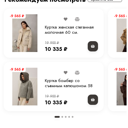
Тип рукава
Втачной рукав.
-9 565
₽
-9 565
Комплектация
Куртка
Куртка женская стеганная
молочная 60 см.
Покрой
Прямой
19 900
₽
Вес
1.2 кг
10 335
₽
Уход за вещами
Химчистка или деликатная стирка при 30 С
-9 565
₽
-9 565
Куртка бомбер со
съемным капюшоном 58
см.
19 900
₽
10 335
₽