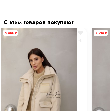
Состав ткани
100 % полиэстер
тип ткани
Искусственные
С этим товаров покупают
Дополнительная информация
-9 565
₽
-8 915
₽
Размер
M
Размер на модели
42
Длина
60 см
Рост модели на фото
168 см
Параметры модели на фото (ОГ-ОТ-ОБ)
89 × 60 × 87 см
Утеплитель
100% синтепон
Материал подкладки
100% полиэстер