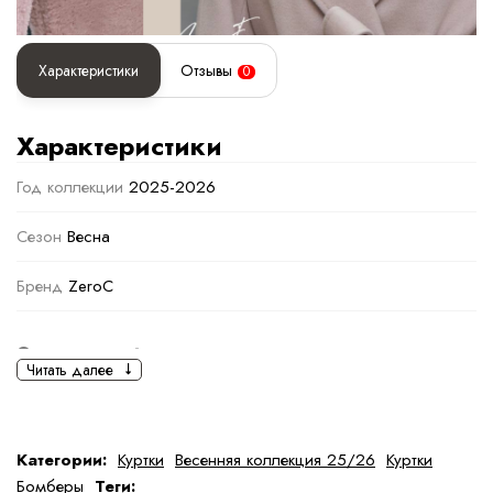
Характеристики
Отзывы
0
Характеристики
Год коллекции
2025-2026
Сезон
Весна
Бренд
ZeroC
Основная информация
Читать далее
черный
черный
Ткань
Полиэстер
Категории:
Куртки
Весенняя коллекция 25/26
Куртки
Бомберы
Теги: