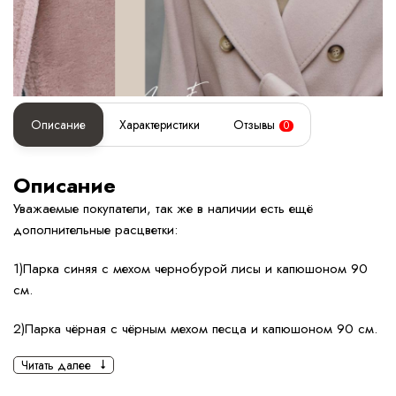
Описание
Характеристики
Отзывы
0
Описание
Уважаемые покупатели, так же в наличии есть ещё
дополнительные расцветки:
1)Парка синяя с мехом чернобурой лисы и капюшоном 90
см.
2)Парка чёрная с чёрным мехом песца и капюшоном 90 см.
Читать далее
3)Парка коричневая с мехом песца под соболь и
капюшоном 90 см.