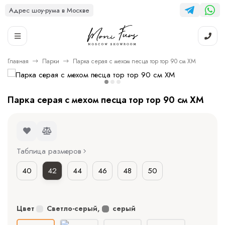
Адрес шоу-рума в Москве
Главная
Парки
Парка серая с мехом песца тор тор 90 см ХМ
Парка серая с мехом песца тор тор 90 см ХМ
Таблица размеров
40
42
44
46
48
50
Цвет
Светло-серый
,
серый