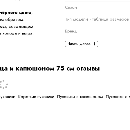
Сезон
чёрного цвета
,
Тип модели - таблица размеров
бым образом.
исы
, создающим
Бренд
 холода и ветра.
Основная информация
Читать далее
тен в движении,
и для вечерних
черный
Ткань
сца и капюшоном 75 см отзывы
вой утеплитель
Состав ткани
тип ткани
уховики
Короткие пуховики
Пуховики с капюшоном
Пуховики с
Дополнительная
информация
Размер