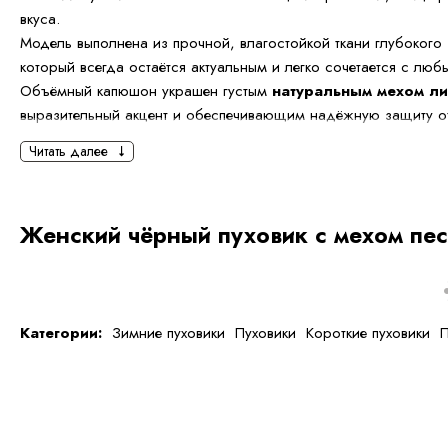
вкуса.
Модель выполнена из прочной, влагостойкой ткани глубокого
который всегда остаётся актуальным и легко сочетается с лю
Объёмный капюшон украшен густым
натуральным мехом л
выразительный акцент и обеспечивающим надёжную защиту от
Читать далее
Длина
75 см
делает модель универсальной — пуховик комфор
тёплый и идеально подходит как для повседневной носки, так 
выходов.
Женский чёрный пуховик с мехом пе
Пояс на талии подчёркивает женственный силуэт, а лёгкий пухо
сохраняет тепло без утяжеления.
Особенности модели:
Категории:
Зимние пуховики
Пуховики
Короткие пуховики
П
Цвет: чёрный
Длина: 75 см
Натуральный мех песца
Утеплитель: пух/перо
Капюшон с меховой отделкой