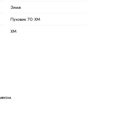
Зима
Пуховик 70 ХМ
XM
черный
Полиэстер
100 % полиэстер
Натуральная и искуственная
 мехом
44