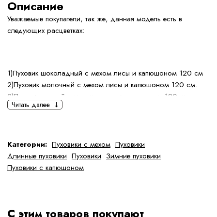
Описание
Уважаемые покупатели, так же, данная модель есть в
следующих расцветках:
1)Пуховик шоколадный с мехом лисы и капюшоном 120 см
2)Пуховик молочный с мехом лисы и капюшоном 120 см.
3)Пуховик черный с мехом песца и капюшоном 120см.
Читать далее
4)Пуховик черный с мехом лисы и капюшоном 120см.
5)Пуховик чёрный с мехом чернобурой лисы и капюшоном
120 см
Категории:
Пуховики с мехом
Пуховики
Напишите нам в Whast App или Телеграм, мы Вам вышлем
Длинные пуховики
Пуховики
Зимние пуховики
фотографии и видео данной модели!
Пуховики с капюшоном
С Уважением, команда MoniFurs!
С этим товаров покупают