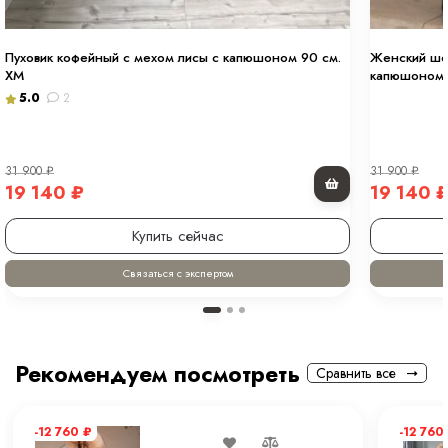
Пуховик кофейный с мехом лисы с капюшоном 90 см.
Женский шок
ХМ
капюшоном 
5.0
2
31 900
₽
31 900
₽
19 140
₽
19 140
Купить сейчас
Связаться с экспертом
Рекомендуем посмотреть
Сравнить все
-12 760
₽
-12 760