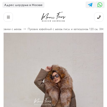
Адрес шоу-рума в Москве
Пуховики с мехом
Пуховик кофейный с мехом лисы и капюшоном 120 см. ХМ