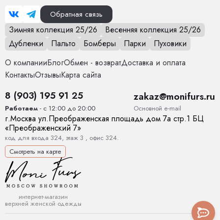
Обратная связь
Зимняя коллекция 25/26
Весенняя коллекция 25/26
Дубленки
Пальто
Бомберы
Парки
Пуховики
О компании
Блог
Обмен - возврат
Доставка и оплата
Контакты
Отзывы
Карта сайта
8 (903) 195 91 25
zakaz@monifurs.ru
Основной е-mail
Работаем
- с 12:00 до 20:00
г.
Москва
ул.
Преображенская площадь дом 7а стр.1
БЦ
«Преображенский 7»
код для входа 324, этаж 3 , офис 324.
Смотреть на карте
интернет-магазин
верхней женской одежды