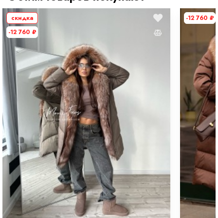
скидка
-12 760
₽
-12 760
₽