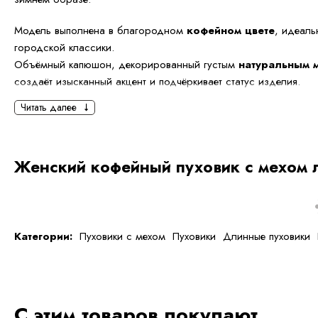
Модель выполнена в благородном
кофейном цвете
, идеал
городской классики.
Объёмный капюшон, декорированный густым
натуральным 
создаёт изысканный акцент и подчёркивает статус изделия.
Читать далее
Длина
120 см
обеспечивает максимальную защиту от холода 
утеплитель делает модель лёгкой и невероятно тёплой.
Продуманный крой формирует утончённый силуэт, а лаконичн
Женский кофейный пуховик с мехом 
пуховик универсальным элементом зимнего гардероба.
Эта модель — выбор для женщин, ценящих комфорт, премиа
сдержанную элегантность.
Категории:
Пуховики с мехом
Пуховики
Длинные пуховики
Особенности модели:
Цвет: кофейный
Длина: 120 см
С этим товаров покупают
Натуральный мех лисы