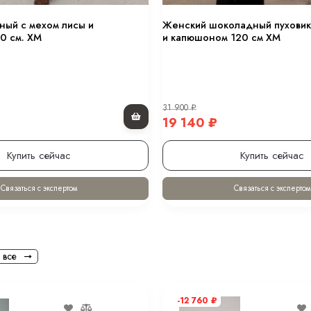
Температурный режим
ный с мехом лисы и
Женский шоколадный пуховик
0 см. ХМ
и капюшоном 120 см XM
Вид меха
Декоративные элементы
Тип карманов
31 900
₽
19 140
₽
Конструктивные элементы
Купить сейчас
Купить сейчас
Тип рукава
Комплектация
Связаться с экспертом
Связаться с экспертом
Покрой
Вес
 все
Уход за вещами
-12 760
₽