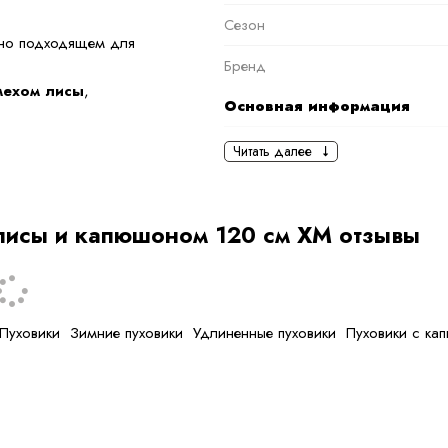
Сезон
ьно подходящем для
Бренд
мехом лисы
,
Основная информация
черный
Читать далее
и ветра, а пуховый
Ткань
ый дизайн делает
Состав ткани
лисы и капюшоном 120 см XM отзывы
тип ткани
льные материалы и
Дополнительная
информация
Пуховики
Зимние пуховики
Удлиненные пуховики
Пуховики с к
Размер
Размер на модели