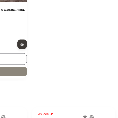
до -25С
 с мехом лисы
Лиса
Молнии, Карманы, Мех, Капюшон
глубокие
Съёмный мех, Карманы
Длинный с манжетом
Пуховик
Прямой
1.5 кг
Химчистка или деликатная стирка при
30 С
-12 760
₽