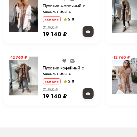
Пуховик молочный с
мехом лисы с
капюшоном 90 см. ХМ
5.0
скидка
31 900
₽
19 140
₽
-12 760
₽
-12 760
₽
Пуховик кофейный с
мехом лисы с
капюшоном 90 см. ХМ
5.0
скидка
31 900
₽
19 140
₽