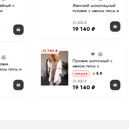
ейный с
Женский шоколадный
 и
пуховик с мехом лисы и
120 см. ХМ
капюшоном 120 см XM
31 900
₽
19 140
₽
-12 760
₽
Пуховик молочный с
овик
мехом лисы с
хом лисы и
капюшоном 90 см. ХМ
5.0
скидка
120 см XM
31 900
₽
19 140
₽