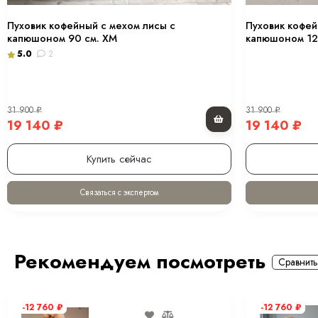
Пуховик кофейный с мехом лисы с
Пуховик кофей
капюшоном 90 см. ХМ
капюшоном 12
5.0
2
31 900
₽
31 900
₽
19 140
₽
19 140
₽
Купить сейчас
Связаться с экспертом
Рекомендуем посмотреть
Сравнить
-12 760
₽
-12 760
₽