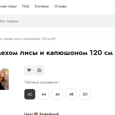
ные статьи
FAQ
Контакты
Отзывы
 с мехом лисы и капюшоном 120 см XM
мехом лисы и капюшоном 120 см
Таблица размеров
42
44
46
48
50
Цвет
Кофейный