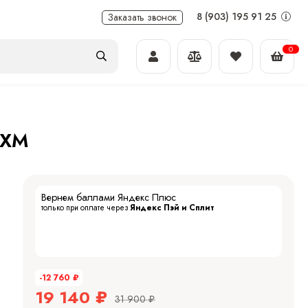
8 (903) 195 91 25
Заказать звонок
0
 XM
Вернем баллами Яндекс Плюс
только при оплате через
Яндекс Пэй и Сплит
-12 760
₽
19 140
₽
31 900
₽