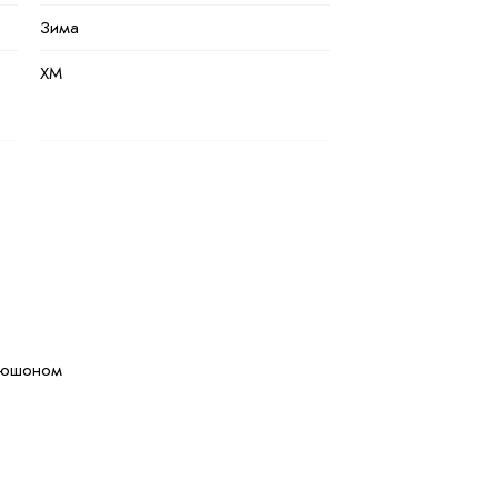
Зима
XM
Кофейный
Полиэстер
100 % полиэстер
Натуральная и искуственная
апюшоном
42
44