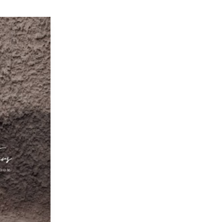
120 см
170 см
86 × 67 × 96 см
90% пуха 10% перо
100% полиэстер
Китай
Молния кнопки
Прямого кроя
Да
120 см
Да