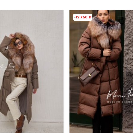
Длина
Рост модели на фото
-12 760
₽
Параметры модели на фото (ОГ-
ОТ-ОБ)
Утеплитель
Материал подкладки
Страна производства
Вид застежки
Особенности модели
Опции капюшона
Длина изделия
Опции опушки