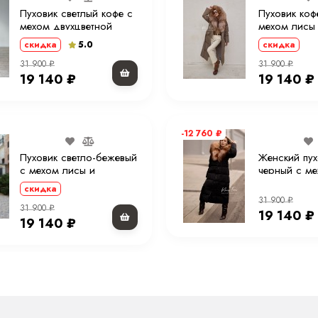
Пуховик светлый кофе с
Пуховик коф
мехом двухцветной
мехом лисы
лисы и капюшоном 90
капюшоном 
5.0
скидка
скидка
см. ХМ
31 900
₽
31 900
₽
19 140
₽
19 140
₽
-12 760
₽
Пуховик светло-бежевый
Женский пух
с мехом лисы и
черный с ме
капюшоном 90 см.
капюшоном 
скидка
31 900
₽
31 900
₽
19 140
₽
19 140
₽