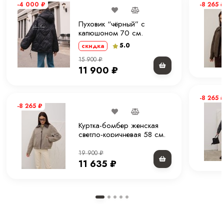
-4 000
₽
-8 265
Пуховик “чёрный” с
капюшоном 70 см.
5.0
скидка
15 900
₽
11 900
₽
-8 265
-8 265
₽
Куртка-бомбер женская
светло-коричневая 58 см.
19 900
₽
11 635
₽