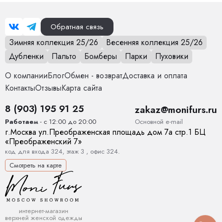
Обратная связь
Зимняя коллекция 25/26
Весенняя коллекция 25/26
Дубленки
Пальто
Бомберы
Парки
Пуховики
О компании
Блог
Обмен - возврат
Доставка и оплата
Контакты
Отзывы
Карта сайта
8 (903) 195 91 25
zakaz@monifurs.ru
Основной е-mail
Работаем
- с 12:00 до 20:00
г.
Москва
ул.
Преображенская площадь дом 7а стр.1
БЦ
«Преображенский 7»
код для входа 324, этаж 3 , офис 324.
Смотреть на карте
интернет-магазин
верхней женской одежды