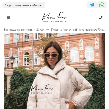
Адрес шоу-рума в Москве
Распродажа коллекции 23/24
Пуховик “молочный” с капюшоном 70 см.