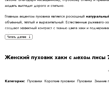
модель выглядит дорого и стильно.
Главным акцентом пуховика является роскошный
натуральны
объёмный, тёплый и выразительный. Естественные рыжевато-з
создают эффектный контраст с тканью цвета хаки и подчеркива
образа. Мех мягкий, густой и надёжно защищает от ветра.
Читать далее
Длина
70 см
делает модель удобной для активной жизни в го
сковывает движения и при этом прекрасно сохраняет тепло. П
Женский пуховик хаки с мехом лисы 
влагостойкая ткань и качественный утеплитель обеспечивают к
морозы.
Эта модель легко сочетается с повседневными и более наря
добавляя им элегантности и современного шика.
Категории:
Пуховики
Короткие пуховики
Пуховики
Зимние 
Особенности модели:
Глубокий оттенок хаки
Натуральный мех лисы премиального качества