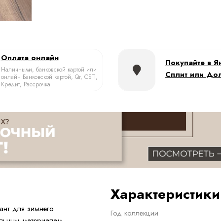
Оплата онлайн
Покупайте в Я
Наличными, банковской картой или
Сплит или До
онлайн Банковской картой, Qr, СБП,
Кредит, Рассрочка
Характеристики
нт для зимнего
Год коллекции
альным материалам