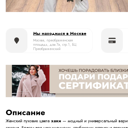
Мы находимся в Москве
Москва, преображенская
площадь, дом 7а, стр.1, БЦ
Преображенский
Описание
Женский пуховик цвета
хаки
— модный и универсальный вариа
сезона. Благодаря насыщенному, глубокому оттенку и преми