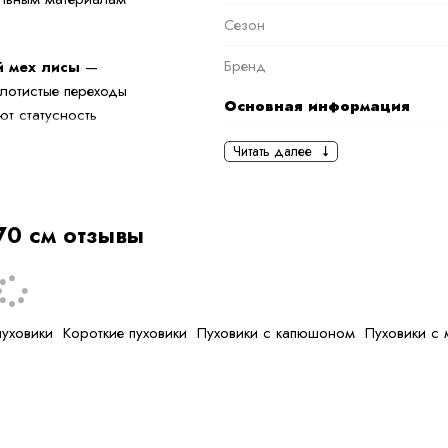
Сезон
Бренд
й мех лисы
—
олотистые переходы
Основная информация
ют статусность
черный
Читать далее
роде: пуховик не
Ткань
рактичная
Состав ткани
70 см отзывы
омфорт даже в
тип ткани
дными образами,
Дополнительная
информация
пуховики
Короткие пуховики
Пуховики с капюшоном
Пуховики с
Размер
Размер на модели