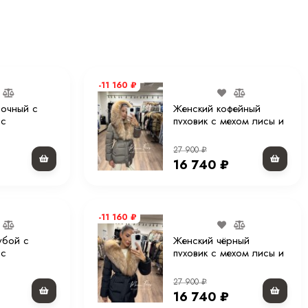
70 см
168 см
89 × 60 × 86 см
-11 160
₽
90% пух 10% перо
лочный с
Женский кофейный
 с
пуховик с мехом лисы и
100 % полиэстер
75 см. XM
капюшоном 75 см
27 900
₽
Китай
16 740
₽
Молния, кнопки
Прямого кроя
-11 160
₽
убой с
Женский чёрный
Да
 с
пуховик с мехом лисы и
75 см. XM
капюшоном 75 см
70 см
27 900
₽
16 740
₽
Да