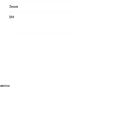
Зима
XM
Хакки
Полиэстер
100 % полиэстер
Искусственные
 мехом
42
44