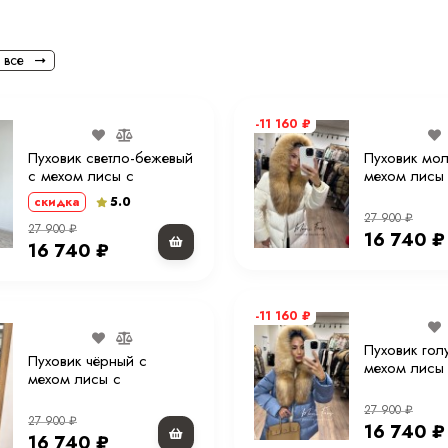
Длина
Рост модели на фото
 все
Параметры модели на фото (ОГ-
ОТ-ОБ)
-11 160
₽
Утеплитель
Пуховик светло-бежевый
Пуховик мо
с мехом лисы с
мехом лисы
Материал подкладки
капюшоном 70 см. ХМ
капюшоном 
5.0
скидка
27 900
₽
Страна производства
27 900
₽
16 740
₽
16 740
₽
Вид застежки
Особенности модели
-11 160
₽
Пуховик гол
Опции капюшона
Пуховик чёрный с
мехом лисы
мехом лисы с
капюшоном 
Длина изделия
капюшоном 70 см. XM
27 900
₽
27 900
₽
16 740
₽
Опции опушки
16 740
₽