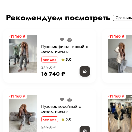
Удобная длина 70 см
Объёмный тёплый капюшон
Рекомендуем посмотреть
Лёгкий, тёплый и комфортный
Сравнить
Высокое качество Moni Furs
-11 160
₽
-11 160
₽
Пуховик фисташковый с
мехом лисы и
капюшоном 70 см. ХМ
5.0
скидка
27 900
₽
16 740
₽
-11 160
₽
-11 160
₽
Пуховик кофейный с
мехом лисы с
капюшоном 70 см. ХМ
5.0
скидка
27 900
₽