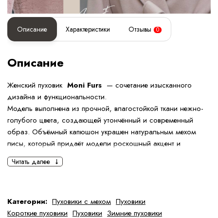
Описание
Характеристики
Отзывы
0
Описание
Женский пуховик
Moni Furs
— сочетание изысканного
дизайна и функциональности.
Модель выполнена из прочной, влагостойкой ткани нежно-
голубого цвета, создающей утончённый и современный
образ. Объёмный капюшон украшен натуральным мехом
лисы, который придаёт модели роскошный акцент и
надёжно защищает от холода.
Читать далее
Комфортная длина
75 см
обеспечивает идеальный баланс
между теплом и удобством, делая пуховик подходящим как
для города, так и для загородных прогулок. Лёгкий
Категории:
Пуховики с мехом
Пуховики
утеплитель на основе пуха и пера сохраняет тепло без
Короткие пуховики
Пуховики
Зимние пуховики