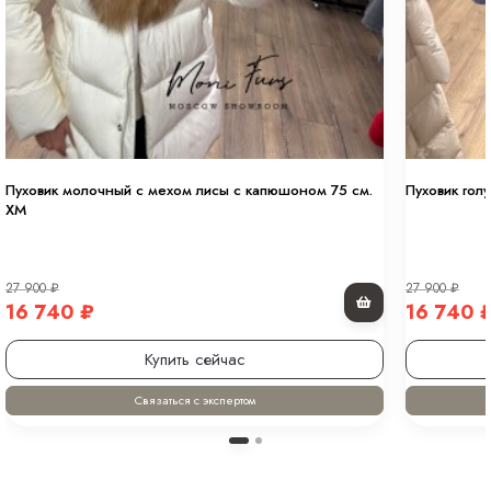
Пуховик молочный с мехом лисы с капюшоном 75 см.
Пуховик гол
XM
27 900
₽
27 900
₽
16 740
₽
16 740
Купить сейчас
Связаться с экспертом