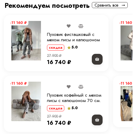
Рекомендуем посмотреть
Сравнить все
-11 160
₽
-11 160
Пуховик фисташковый с
мехом лисы и капюшоном
70 см. ХМ
5.0
скидка
27 900
₽
16 740
₽
-11 160
₽
-11 160
Пуховик кофейный с мехом
лисы с капюшоном 70 см.
ХМ
5.0
скидка
27 900
₽
16 740
₽