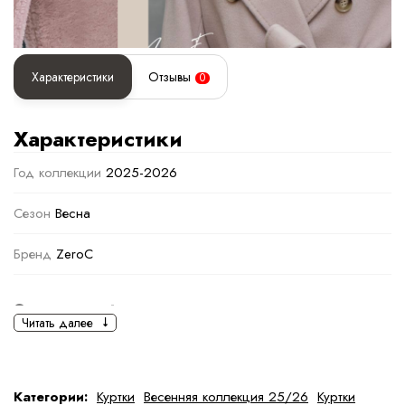
Характеристики
Отзывы
0
Характеристики
Год коллекции
2025-2026
Сезон
Весна
Бренд
ZeroC
Основная информация
Читать далее
черный
Хакки
Ткань
Полиэстер
Категории:
Куртки
Весенняя коллекция 25/26
Куртки