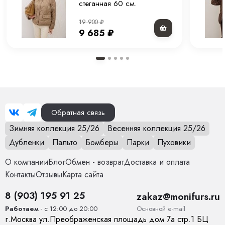
Материал подкладки
100% полиэстер
стеганная 60 см.
Страна производства
Китай
19 900
₽
9 685
₽
Вид застежки
Молния
Особенности модели
Куртка прямого кроя с воротником
Опции капюшона
Нет
Обратная связь
Длина изделия
70 см
Зимняя коллекция 25/26
Весенняя коллекция 25/26
Опции опушки
Нет
Дубленки
Пальто
Бомберы
Парки
Пуховики
Температурный режим
от 0 до +15
О компании
Блог
Обмен - возврат
Доставка и оплата
Контакты
Отзывы
Карта сайта
Декоративные элементы
Карманы, Воротник
8 (903) 195 91 25
zakaz@monifurs.ru
Тип карманов
глубокие
Основной е-mail
Работаем
- с 12:00 до 20:00
г.
Москва
ул.
Преображенская площадь дом 7а стр.1
БЦ