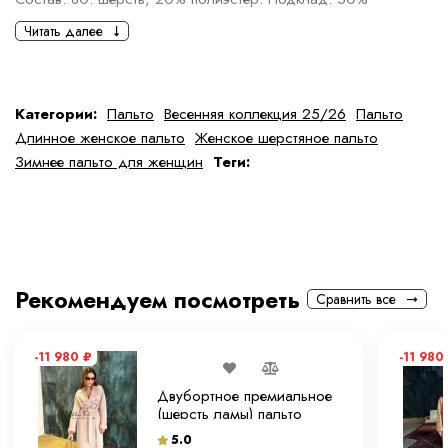
полиэстер, 50% вискоза
Читать далее
Параметры модели: ОГ-89 см., ОБ-87 см., рост 167 см., на
модели размер 40
Категории:
Пальто
Весенняя коллекция 25/26
Пальто
Определить размер
Длинное женское пальто
Женское шерстяное пальто
Правила ухода
Зимнее пальто для женщин
Теги:
Рекомендуем посмотреть
Сравнить все
-11 980
₽
-11 980
Двубортное премиальное
(шерсть ламы) пальто
"экрю" 120 см.
5.0