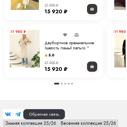
27 900
₽
15 920
₽
-11 980
₽
-11 980
Двубортное премиальное
(шерсть ламы) пальто "
молочное" 120 см.
5.0
27 900
₽
15 920
₽
Обратная связь
Зимняя коллекция 25/26
Весенняя коллекция 25/26