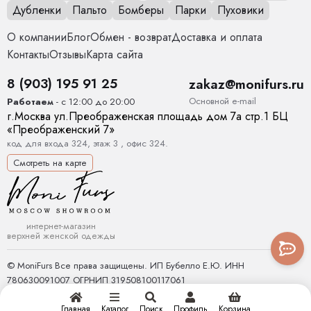
Дубленки
Пальто
Бомберы
Парки
Пуховики
О компании
Блог
Обмен - возврат
Доставка и оплата
Контакты
Отзывы
Карта сайта
8 (903) 195 91 25
zakaz@monifurs.ru
Основной е-mail
Работаем
- с 12:00 до 20:00
г.
Москва
ул.
Преображенская площадь дом 7а стр.1
БЦ
«Преображенский 7»
код для входа 324, этаж 3 , офис 324.
Смотреть на карте
интернет-магазин
верхней женской одежды
© MoniFurs Все права защищены. ИП Бубелло Е.Ю. ИНН
780630091007 ОГРНИП 319508100117061
Главная
Каталог
Поиск
Профиль
Корзина