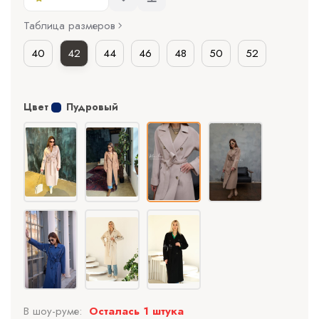
Таблица размеров
40
42
44
46
48
50
52
Цвет
Пудровый
В шоу-руме:
Осталась 1 штука