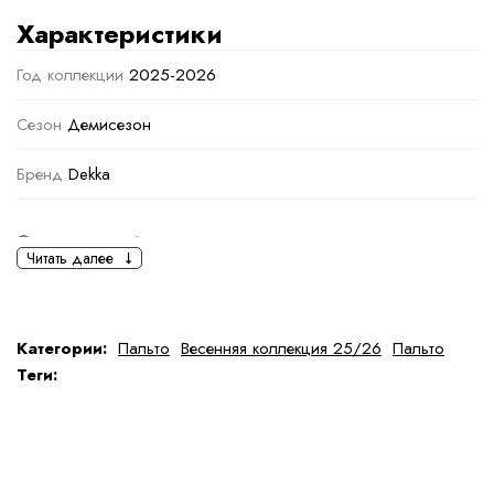
Характеристики
Год коллекции
2025-2026
Сезон
Демисезон
Бренд
Dekka
Основная информация
Читать далее
черный
Светло-коричневый
,
Кофейный
Ткань
Шерсть
Категории:
Пальто
Весенняя коллекция 25/26
Пальто
Теги:
Состав ткани
Состав: 80% шерсть, 20% полиамид
тип ткани
Натуральная