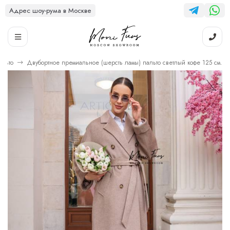
Адрес шоу-рума в Москве
альто
Двубортное премиальное (шерсть ламы) пальто светлый кофе 125 см.