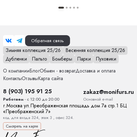
Особенности модели
Модель свободного кроя. Размер 40
идет на (42-44), 42 на(44-46) и так далее.
Опции капюшона
Нет
Обратная связь
Длина изделия
130 см
Зимняя коллекция 25/26
Весенняя коллекция 25/26
Дубленки
Пальто
Бомберы
Парки
Пуховики
Опции опушки
Нет
О компании
Блог
Обмен - возврат
Доставка и оплата
Температурный режим
от 0 до +15
Контакты
Отзывы
Карта сайта
Декоративные элементы
Пояс, Карманы
8 (903) 195 91 25
zakaz@monifurs.ru
Основной е-mail
Работаем
- с 12:00 до 20:00
Тип карманов
глубокие
г.
Москва
ул.
Преображенская площадь дом 7а стр.1
БЦ
«Преображенский 7»
Конструктивные элементы
Карманы, Пояс
код для входа 324, этаж 3 , офис 324.
Смотреть на карте
Тип рукава
Прямой, спущенный. Манжет регулируется.