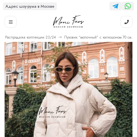
Адрес шоу-рума в Москве
Распродажа коллекции 23/24
Пуховик “молочный” с капюшоном 70 см.