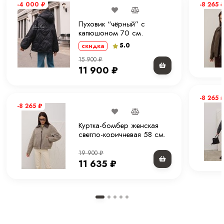
-4 000
₽
-8 265
Пуховик “чёрный” с
капюшоном 70 см.
5.0
скидка
15 900
₽
11 900
₽
-8 265
-8 265
₽
Куртка-бомбер женская
светло-коричневая 58 см.
19 900
₽
11 635
₽