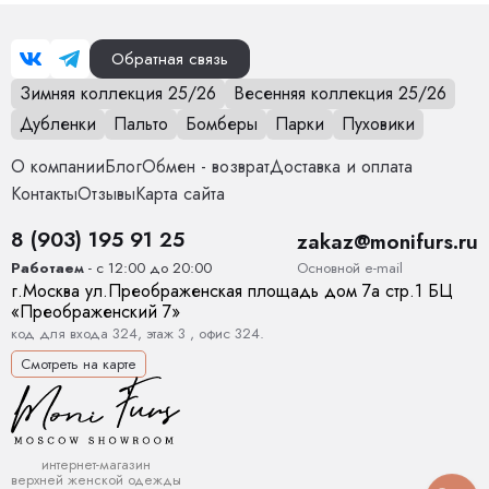
Обратная связь
Зимняя коллекция 25/26
Весенняя коллекция 25/26
Дубленки
Пальто
Бомберы
Парки
Пуховики
О компании
Блог
Обмен - возврат
Доставка и оплата
Контакты
Отзывы
Карта сайта
8 (903) 195 91 25
zakaz@monifurs.ru
Основной е-mail
Работаем
- с 12:00 до 20:00
г.
Москва
ул.
Преображенская площадь дом 7а стр.1
БЦ
«Преображенский 7»
код для входа 324, этаж 3 , офис 324.
Смотреть на карте
интернет-магазин
верхней женской одежды