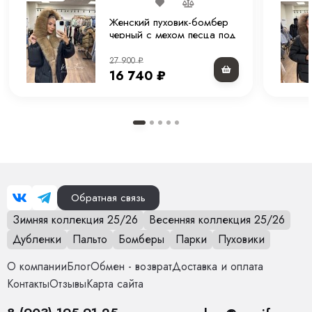
Идеальный выбор для тех, кто ценит тепло, комфорт и
современную зимнюю эстетику.
Женский пуховик-бомбер
черный с мехом песца под
соболь и капюшоном 65
см
27 900
₽
16 740
₽
Обратная связь
Зимняя коллекция 25/26
Весенняя коллекция 25/26
Дубленки
Пальто
Бомберы
Парки
Пуховики
О компании
Блог
Обмен - возврат
Доставка и оплата
Контакты
Отзывы
Карта сайта