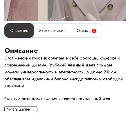
Описание
Характеристики
Отзывы
0
Описание
Этот женский пуховик сочетает в себе роскошь, комфорт и
современный дизайн. Глубокий
чёрный цвет
придаёт
модели универсальность и элегантность, а длина
70 см
обеспечивает идеальный баланс между теплом и свободой
движений.
Главным акцентом изделия является натуральный
мех
песца
, выполненный в насыщенном чёрном оттенке, что
Читать далее
делает образ особенно выразительным и статусным. Мех
густой, плотный, прекрасно держит форму и создаёт
мощный защитный барьер от холода и ветра.