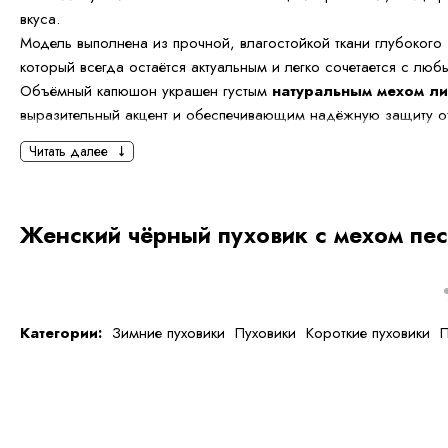
вкуса.
Модель выполнена из прочной, влагостойкой ткани глубокого
который всегда остаётся актуальным и легко сочетается с лю
Объёмный капюшон украшен густым
натуральным мехом л
выразительный акцент и обеспечивающим надёжную защиту от
Читать далее
Длина
75 см
делает модель универсальной — пуховик комфор
тёплый и идеально подходит как для повседневной носки, так 
выходов.
Женский чёрный пуховик с мехом пе
Пояс на талии подчёркивает женственный силуэт, а лёгкий пухо
сохраняет тепло без утяжеления.
Особенности модели:
Категории:
Зимние пуховики
Пуховики
Короткие пуховики
П
Цвет: чёрный
Длина: 75 см
Натуральный мех песца
Утеплитель: пух/перо
Капюшон с меховой отделкой