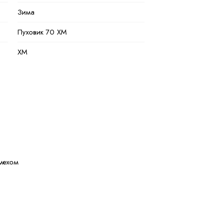
Зима
Пуховик 70 ХМ
XM
черный
Полиэстер
100 % полиэстер
Натуральная и искуственная
 мехом
44