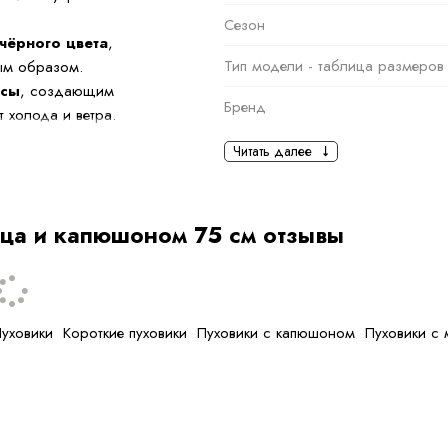
Сезон
чёрного цвета
,
Тип модели - таблица размеров
бым образом.
исы
, создающим
Бренд
 холода и ветра.
Основная информация
Читать далее
тен в движении,
и для вечерних
черный
Ткань
сца и капюшоном 75 см отзывы
вой утеплитель
Состав ткани
тип ткани
уховики
Короткие пуховики
Пуховики с капюшоном
Пуховики с
Дополнительная
информация
Размер