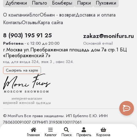
Дубленки
Пальто
Бомберы
Парки
Пуховики
О компании
Блог
Обмен - возврат
Доставка и оплата
Контакты
Отзывы
Карта сайта
8 (903) 195 91 25
zakaz@monifurs.ru
Основной е-mail
Работаем
- с 12:00 до 20:00
г.
Москва
ул.
Преображенская площадь дом 7а стр.1
БЦ
«Преображенский 7»
код для входа 324, этаж 3 , офис 324.
Смотреть на карте
интернет-магазин
верхней женской одежды
© MoniFurs Все права защищены. ИП Бубелло Е.Ю. ИНН
780630091007 ОГРНИП 319508100117061
Главная
Каталог
Поиск
Профиль
Корзина