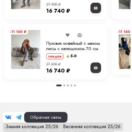
Лёгкий и тёплый зимний вариант
27 900
₽
Качественный крой
16 740
₽
-11 160
₽
-11 160
Пуховик кофейный с мехом
лисы с капюшоном 70 см.
ХМ
5.0
скидка
27 900
₽
16 740
₽
Обратная связь
Зимняя коллекция 25/26
Весенняя коллекция 25/26