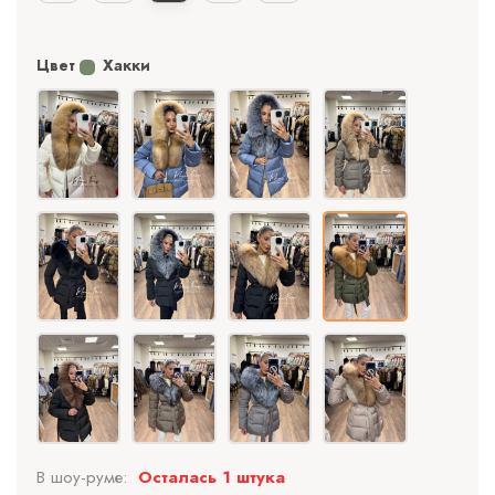
Цвет
Хакки
В шоу-руме:
Осталась 1 штука