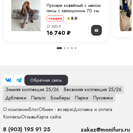
Пуховик кофейный с мехом
лисы с капюшоном 70 см.
ХМ
5.0
скидка
27 900
₽
16 740
₽
Обратная связь
Зимняя коллекция 25/26
Весенняя коллекция 25/26
Дубленки
Пальто
Бомберы
Парки
Пуховики
О компании
Блог
Обмен - возврат
Доставка и оплата
Контакты
Отзывы
Карта сайта
8 (903) 195 91 25
zakaz@monifurs.ru