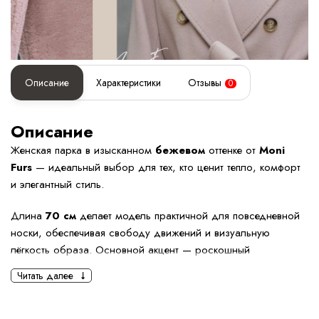
Описание
Характеристики
Отзывы
0
Описание
Женская парка в изысканном
бежевом
оттенке от
Moni
Furs
— идеальный выбор для тех, кто ценит тепло, комфорт
и элегантный стиль.
Длина
70 см
делает модель практичной для повседневной
носки, обеспечивая свободу движений и визуальную
лёгкость образа. Основной акцент — роскошный
натуральный мех лисы тёплого золотистого оттенка, который
Читать далее
эффектно обрамляет капюшон и линию застёжки, создавая
премиальный и женственный силуэт.