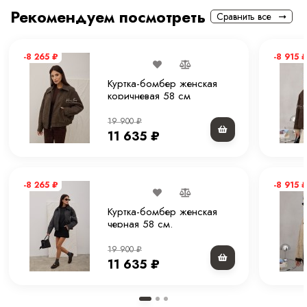
Рекомендуем посмотреть
Сравнить все
Конструктивные элементы
Карманы
Тип рукава
Прямой, спущенный
-8 265
₽
-8 915
₽
Комплектация
Куртка
Куртка-бомбер женская
коричневая 58 см
Покрой
Прямой
19 900
₽
11 635
₽
Вес
1.2 кг
Уход за вещами
Химчистка
-8 265
₽
-8 915
₽
Куртка-бомбер женская
черная 58 см.
19 900
₽
11 635
₽