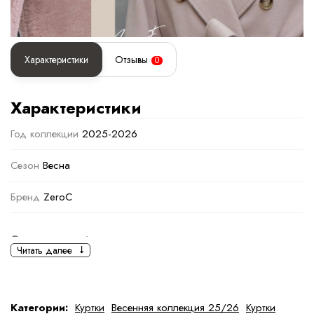
Характеристики
Отзывы
0
Характеристики
Год коллекции
2025-2026
Сезон
Весна
Бренд
ZeroC
Основная информация
Читать далее
черный
Светло-коричневый
Ткань
Шерсть, Полиэстер
Категории:
Куртки
Весенняя коллекция 25/26
Куртки