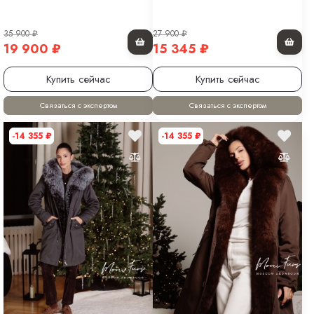
35 900
₽
27 900
₽
19 900
₽
15 345
₽
Купить сейчас
Купить сейчас
Связаться с экспертом
Связаться с экспертом
-14 355
₽
-14 355
₽